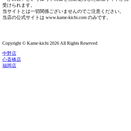
受けられます。
当サイトとは一切関係ございませんのでご注意ください。
当店の公式サイトは www.kame-kichi.com のみです。
Copyright © Kame-kichi 2026 All Rights Reserved
中野店
心斎橋店
福岡店
トップページ
ブランド一覧
ROLEX
ご利用案内
TUDOR
中古品のススメ
OMEGA
在庫表示&お取り寄せについて
CARTIER
Q&A
PATEK PHILIPPE
保証・メンテナンス
AUDEMARS PIGUET
A.LANGE&SOHNE
店舗案内