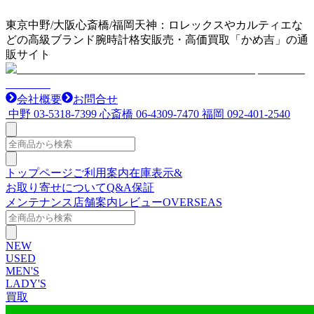
東京中野/大阪心斎橋/福岡天神：ロレックスやカルティエな
どの高級ブランド腕時計格安販売・高価買取「かめ吉」の通
販サイト
会社概要
お問合せ
中野
03-5318-7399
心斎橋
06-4309-7470
福岡
092-401-2540
トップページ
ご利用案内
在庫表示&
お取り寄せについて
Q&A
保証
メンテナンス
店舗案内
レビュー
OVERSEAS
NEW
USED
MEN'S
LADY'S
買取