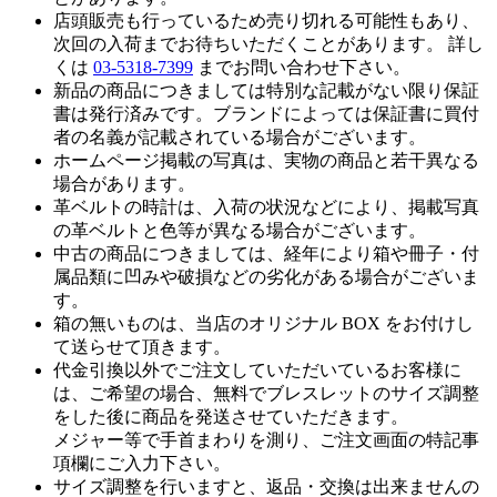
店頭販売も行っているため売り切れる可能性もあり、
次回の入荷までお待ちいただくことがあります。 詳し
くは
03-5318-7399
までお問い合わせ下さい。
新品の商品につきましては特別な記載がない限り保証
書は発行済みです。ブランドによっては保証書に買付
者の名義が記載されている場合がございます。
ホームページ掲載の写真は、実物の商品と若干異なる
場合があります。
革ベルトの時計は、入荷の状況などにより、掲載写真
の革ベルトと色等が異なる場合がございます。
中古の商品につきましては、経年により箱や冊子・付
属品類に凹みや破損などの劣化がある場合がございま
す。
箱の無いものは、当店のオリジナル BOX をお付けし
て送らせて頂きます。
代金引換以外でご注文していただいているお客様に
は、ご希望の場合、無料でブレスレットのサイズ調整
をした後に商品を発送させていただきます。
メジャー等で手首まわりを測り、ご注文画面の特記事
項欄にご入力下さい。
サイズ調整を行いますと、返品・交換は出来ませんの