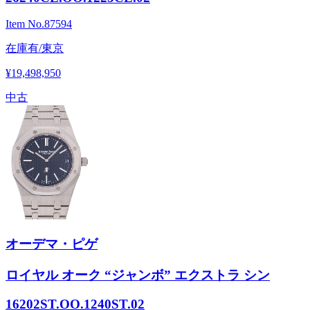
Item No.
87594
在庫有/東京
¥19,498,950
中古
オーデマ・ピゲ
ロイヤル オーク “ジャンボ” エクストラ シン
16202ST.OO.1240ST.02