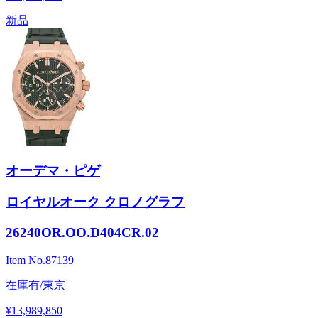
新品
オーデマ・ピゲ
ロイヤルオーク クロノグラフ
26240OR.OO.D404CR.02
Item No.
87139
在庫有/東京
¥13,989,850