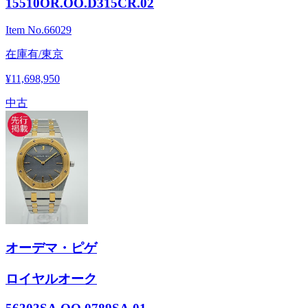
15510OR.OO.D315CR.02
Item No.
66029
在庫有/東京
¥11,698,950
中古
オーデマ・ピゲ
ロイヤルオーク