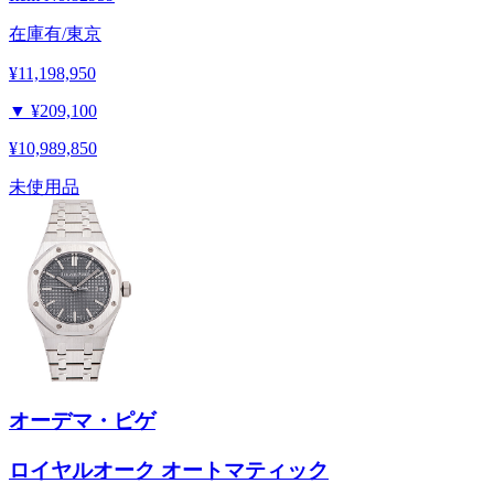
在庫有/東京
¥11,198,950
▼
¥209,100
¥10,989,850
未使用品
オーデマ・ピゲ
ロイヤルオーク オートマティック