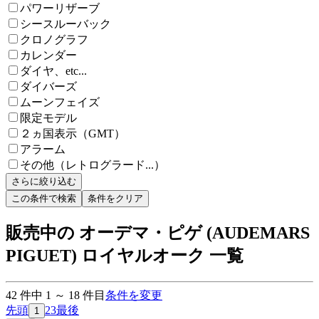
パワーリザーブ
シースルーバック
クロノグラフ
カレンダー
ダイヤ、etc...
ダイバーズ
ムーンフェイズ
限定モデル
２ヵ国表示（GMT）
アラーム
その他（レトログラード...）
さらに絞り込む
この条件で検索
条件をクリア
販売中の オーデマ・ピゲ (AUDEMARS
PIGUET) ロイヤルオーク 一覧
42
件中
1
～
18
件目
条件を変更
先頭
2
3
最後
1