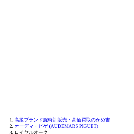
BAUME&MERCIER
RALPH LAUREN
CORUM
CHRONOSWISS
BALL WATCH
Sinn
ROGER DUBUIS
Montblanc
FREDERIQUE CONSTANT
MAURICE LACROIX
ULYSSE NARDIN
JAQUET DROZ
GRAHAM
PARMIGIANI FLEURIER
OTHER BRANDS
JEWELRY
高級ブランド腕時計販売・高価買取のかめ吉
オーデマ・ピゲ (AUDEMARS PIGUET)
ロイヤルオーク