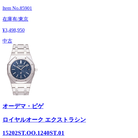
Item No.
85901
在庫有/東京
¥3,498,950
中古
オーデマ・ピゲ
ロイヤルオーク エクストラシン
15202ST.OO.1240ST.01