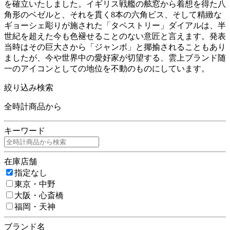
を確立いたしました。イギリス戦艦の舷窓から着想を得た八
角形のベゼルと、それを貫く8本の六角ビス、そして精緻な
ギョーシェ彫りが施された「タペストリー」ダイアルは、半
世紀を超えた今も色褪せることのない意匠と言えます。発表
当時はその巨大さから「ジャンボ」と揶揄されることもあり
ましたが、今や世界中の愛好家が切望する、雲上ブランド随
一のアイコンとしての地位を不動のものにしています。
絞り込み検索
全時計商品から
キーワード
在庫店舗
指定なし
東京・中野
大阪・心斎橋
福岡・天神
ブランド名