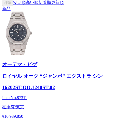
安い順
高い順
新着順
更新順
標準
新品
オーデマ・ピゲ
ロイヤル オーク “ジャンボ” エクストラ シン
16202ST.OO.1240ST.02
Item No.
87311
在庫有/東京
¥16,989,850