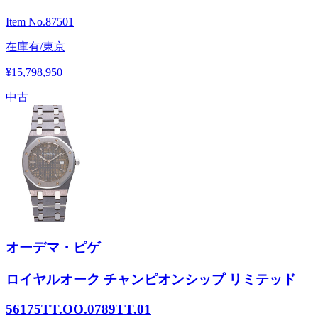
Item No.
87501
在庫有/東京
¥15,798,950
中古
オーデマ・ピゲ
ロイヤルオーク チャンピオンシップ リミテッド
56175TT.OO.0789TT.01