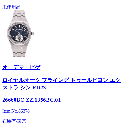
未使用品
オーデマ・ピゲ
ロイヤルオーク フライング トゥールビヨン エク
ストラ シン RD#3
26660BC.ZZ.1356BC.01
Item No.
86378
在庫有/東京