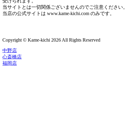
受けられます。
当サイトとは一切関係ございませんのでご注意ください。
当店の公式サイトは www.kame-kichi.com のみです。
Copyright © Kame-kichi 2026 All Rights Reserved
中野店
心斎橋店
福岡店
トップページ
ブランド一覧
ROLEX
ご利用案内
TUDOR
中古品のススメ
OMEGA
在庫表示&お取り寄せについて
CARTIER
Q&A
PATEK PHILIPPE
保証・メンテナンス
AUDEMARS PIGUET
A.LANGE&SOHNE
店舗案内
GLASHUTTE ORIGINAL
中野本店