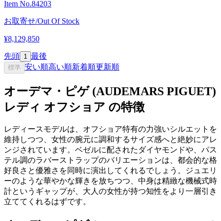
Item No.
84203
お取寄せ/Out Of Stock
¥8,129,850
先頭
最後
1
安い順
高い順
新着順
更新順
標準
オーデマ・ピゲ (AUDEMARS PIGUET)
レディ オフショア の特徴
レディースモデルは、オフショア特有の力強いシルエットを
維持しつつ、女性の腕元に調和するサイズ感へと絶妙にアレ
ンジされています。ベゼルに配されたダイヤモンドや、パス
テル調のラバーストラップのバリエーションは、都会的な格
好良さと優雅さを同時に演出してくれるでしょう。ジュエリ
ーのような華やかな輝きを放ちつつ、中身は精緻な機械式時
計というギャップが、大人の女性が持つ知性をより一層引き
立ててくれるはずです。