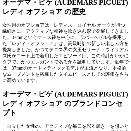
オーデマ・ピゲ (AUDEMARS PIGUET)
レディ オフショア の歴史
女性用のオフショアは、レディス・ロイヤル オークが持つ
繊細さに、アクティブな精神を吹き込む形で発展してきまし
た。37mmというケース径を中心に、ラバーベゼルを採用し
た「レディ・オフショア」は、高級時計の新しい楽しみ方を
提案しました。かつてテニス界の女王セリーナ・ウィリアム
ズ氏がコート上で着用したエピソードは、この時計がいかに
タフで、かつエレガントであるかを証明しています。近年で
は、37mmのオートマティックモデルが主流となり、本格的
なムーブメントを搭載したタイムピースとしての評価をさら
に高めています。
オーデマ・ピゲ (AUDEMARS PIGUET)
レディ オフショア のブランドコンセ
プト
「自立した女性の、アクティブな毎日を彩る輝き」を想いと