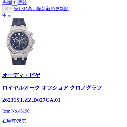
先頭
最後
1
安い順
高い順
新着順
更新順
標準
中古
オーデマ・ピゲ
ロイヤルオーク オフショア クロノグラフ
26231ST.ZZ.D027CA.01
Item No.
46190
在庫有/東京