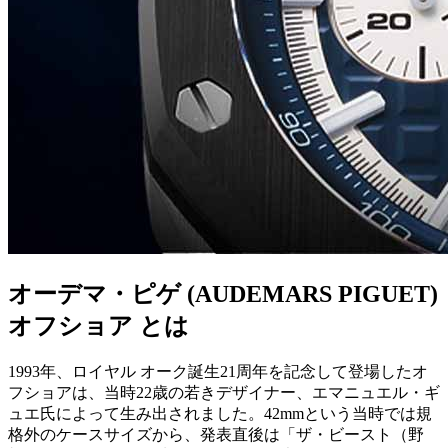
オーデマ・ピゲ (AUDEMARS PIGUET)
オフショア とは
1993年、ロイヤル オーク誕生21周年を記念して登場したオ
フショアは、当時22歳の若きデザイナー、エマニュエル・ギ
ュエ氏によって生み出されました。42mmという当時では規
格外のケースサイズから、発表直後は「ザ・ビースト（野