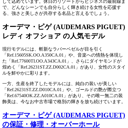
して込めています。休日のリゾートからビジネスの最前線ま
で、どんなシーンでも自分らしく輝き続ける女性を応援す
る、強さと美しさが共存する名品と言えるでしょう。
オーデマ・ピゲ (AUDEMARS PIGUET)
レディ オフショア の人気モデル
現行モデルには、斬新なラバーベゼルが目を引く
「Ref.15605SK.OO.A350CA.01」や、音楽への情熱を体現し
た「Ref.77600TI.OO.A343CA.01」、さらにダイヤモンドが
煌めく「Ref.26231ST.ZZ.D002CA.01」があり、女性のスタイ
ルを鮮やかに彩ります。
一方、生産を終了したモデルには、純白の装いが美しい
「Ref.26231ST.ZZ.D010CA.01」や、ゴールドの艶が際立つ
「Ref.67540OK.ZZ.A010CA.01」があり、その唯一無二の装
飾美は、今なお中古市場で格別の輝きを放ち続けています。
オーデマ・ピゲ (AUDEMARS PIGUET)
の保証・修理・オーバーホール