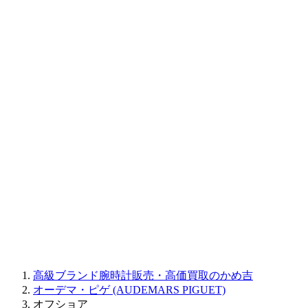
BAUME&MERCIER
RALPH LAUREN
CORUM
CHRONOSWISS
BALL WATCH
Sinn
ROGER DUBUIS
Montblanc
FREDERIQUE CONSTANT
MAURICE LACROIX
ULYSSE NARDIN
JAQUET DROZ
GRAHAM
PARMIGIANI FLEURIER
OTHER BRANDS
JEWELRY
高級ブランド腕時計販売・高価買取のかめ吉
オーデマ・ピゲ (AUDEMARS PIGUET)
オフショア