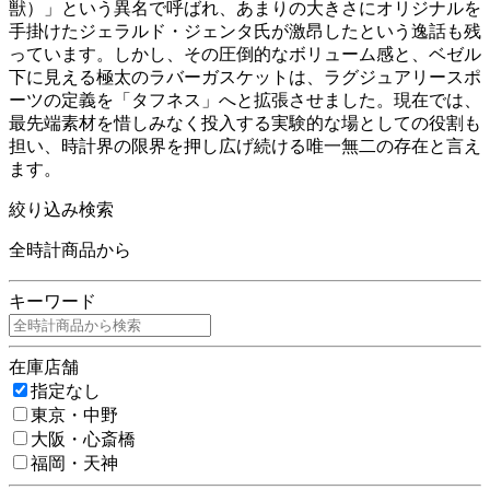
獣）」という異名で呼ばれ、あまりの大きさにオリジナルを
手掛けたジェラルド・ジェンタ氏が激昂したという逸話も残
っています。しかし、その圧倒的なボリューム感と、ベゼル
下に見える極太のラバーガスケットは、ラグジュアリースポ
ーツの定義を「タフネス」へと拡張させました。現在では、
最先端素材を惜しみなく投入する実験的な場としての役割も
担い、時計界の限界を押し広げ続ける唯一無二の存在と言え
ます。
絞り込み検索
全時計商品から
キーワード
在庫店舗
指定なし
東京・中野
大阪・心斎橋
福岡・天神