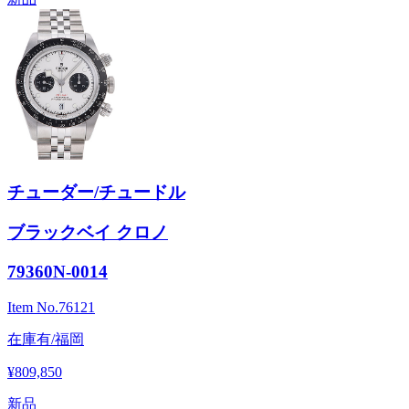
チューダー/チュードル
ブラックベイ クロノ
79360N-0014
Item No.
76121
在庫有/福岡
¥809,850
新品