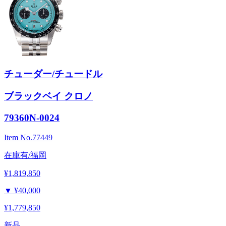
チューダー/チュードル
ブラックベイ クロノ
79360N-0024
Item No.
77449
在庫有/福岡
¥1,819,850
▼
¥40,000
¥1,779,850
新品