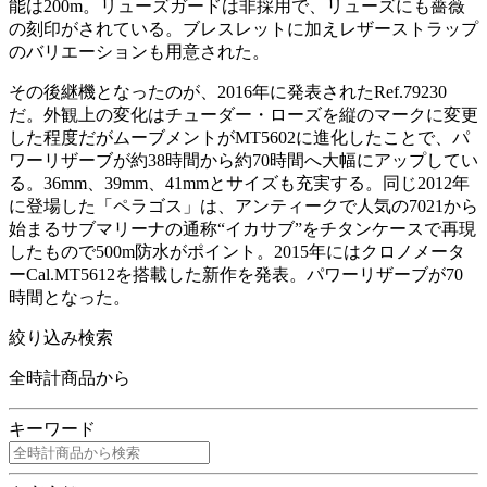
能は200m。リューズガードは非採用で、リューズにも薔薇
の刻印がされている。ブレスレットに加えレザーストラップ
のバリエーションも用意された。
その後継機となったのが、2016年に発表されたRef.79230
だ。外観上の変化はチューダー・ローズを縦のマークに変更
した程度だがムーブメントがMT5602に進化したことで、パ
ワーリザーブが約38時間から約70時間へ大幅にアップしてい
る。36mm、39mm、41mmとサイズも充実する。同じ2012年
に登場した「ペラゴス」は、アンティークで人気の7021から
始まるサブマリーナの通称“イカサブ”をチタンケースで再現
したもので500m防水がポイント。2015年にはクロノメータ
ーCal.MT5612を搭載した新作を発表。パワーリザーブが70
時間となった。
絞り込み検索
全時計商品から
キーワード