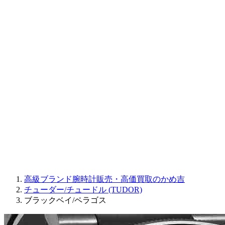
CORUM
CHRONOSWISS
BALL WATCH
Sinn
ROGER DUBUIS
Montblanc
FREDERIQUE CONSTANT
MAURICE LACROIX
ULYSSE NARDIN
JAQUET DROZ
GRAHAM
PARMIGIANI FLEURIER
OTHER BRANDS
JEWELRY
高級ブランド腕時計販売・高価買取のかめ吉
チューダー/チュードル (TUDOR)
ブラックベイ/ペラゴス