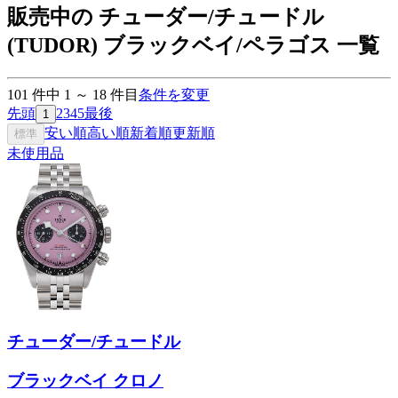
販売中の チューダー/チュードル
(TUDOR) ブラックベイ/ペラゴス 一覧
101
件中
1
～
18
件目
条件を変更
先頭
2
3
4
5
最後
1
安い順
高い順
新着順
更新順
標準
未使用品
チューダー/チュードル
ブラックベイ クロノ