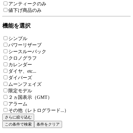
アンティークのみ
値下げ商品のみ
機能を選択
シンプル
パワーリザーブ
シースルーバック
クロノグラフ
カレンダー
ダイヤ、etc...
ダイバーズ
ムーンフェイズ
限定モデル
２ヵ国表示（GMT）
アラーム
その他（レトログラード...）
さらに絞り込む
この条件で検索
条件をクリア