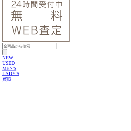
NEW
USED
MEN'S
LADY'S
買取
ROLEX
ブランドから探す
ブランドから探す
TUDOR
OMEGA
CARTIER
PATEK PHILIPPE
AUDEMARS PIGUET
A.LANGE&SOHNE
GLASHUTTE ORIGINAL