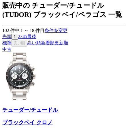
販売中の チューダー/チュードル
(TUDOR) ブラックベイ/ペラゴス 一覧
102
件中
1
～
18
件目
条件を変更
先頭
2
3
4
5
最後
1
標準
高い順
新着順
更新順
安い順
中古
チューダー/チュードル
ブラックベイ クロノ