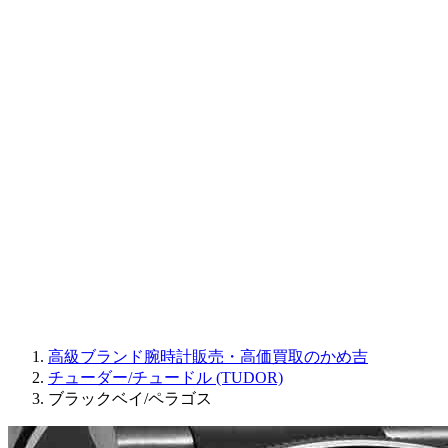
CORUM
CHRONOSWISS
BALL WATCH
Sinn
ROGER DUBUIS
Montblanc
FREDERIQUE CONSTANT
MAURICE LACROIX
ULYSSE NARDIN
JAQUET DROZ
GRAHAM
PARMIGIANI FLEURIER
OTHER BRANDS
JEWELRY
高級ブランド腕時計販売・高価買取のかめ吉
チューダー/チュードル (TUDOR)
ブラックベイ/ペラゴス