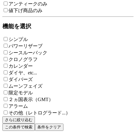
アンティークのみ
値下げ商品のみ
機能を選択
シンプル
パワーリザーブ
シースルーバック
クロノグラフ
カレンダー
ダイヤ、etc...
ダイバーズ
ムーンフェイズ
限定モデル
２ヵ国表示（GMT）
アラーム
その他（レトログラード...）
さらに絞り込む
この条件で検索
条件をクリア