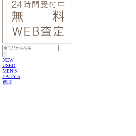
NEW
USED
MEN'S
LADY'S
買取
ROLEX
ブランドから探す
ブランドから探す
TUDOR
OMEGA
CARTIER
PATEK PHILIPPE
AUDEMARS PIGUET
A.LANGE&SOHNE
GLASHUTTE ORIGINAL