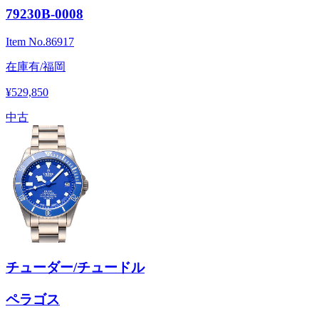
79230B-0008
Item No.
86917
在庫有/福岡
¥529,850
中古
チューダー/チュードル
ペラゴス