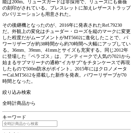
能は200m。リューズガードは非採用で、リューズにも薔薇
の刻印がされている。ブレスレットに加えレザーストラップ
のバリエーションも用意された。
その後継機となったのが、2016年に発表されたRef.79230
だ。外観上の変化はチューダー・ローズを縦のマークに変更
した程度だがムーブメントがMT5602に進化したことで、パ
ワーリザーブが約38時間から約70時間へ大幅にアップしてい
る。36mm、39mm、41mmとサイズも充実する。同じ2012年
に登場した「ペラゴス」は、アンティークで人気の7021から
始まるサブマリーナの通称“イカサブ”をチタンケースで再現
したもので500m防水がポイント。2015年にはクロノメータ
ーCal.MT5612を搭載した新作を発表。パワーリザーブが70
時間となった。
絞り込み検索
全時計商品から
キーワード