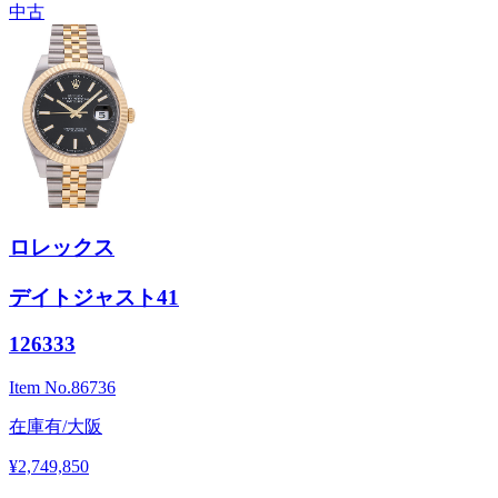
中古
ロレックス
デイトジャスト41
126333
Item No.
86736
在庫有/大阪
¥2,749,850