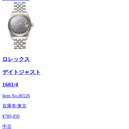
ロレックス
デイトジャスト
1601/4
Item No.
86526
在庫有/東京
¥789,850
中古