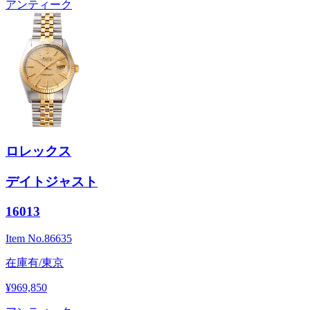
アンティーク
ロレックス
デイトジャスト
16013
Item No.
86635
在庫有/東京
¥969,850