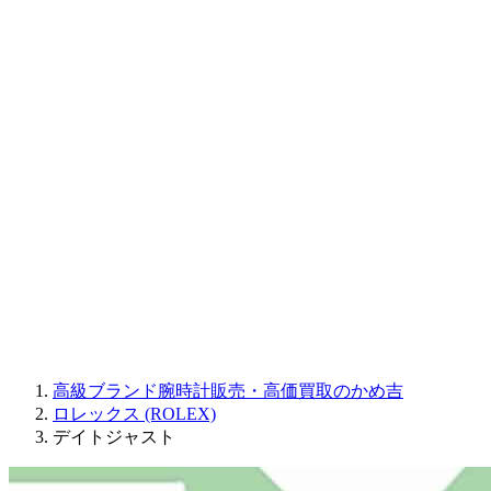
CORUM
CHRONOSWISS
BALL WATCH
Sinn
ROGER DUBUIS
Montblanc
FREDERIQUE CONSTANT
MAURICE LACROIX
ULYSSE NARDIN
JAQUET DROZ
GRAHAM
PARMIGIANI FLEURIER
OTHER BRANDS
JEWELRY
高級ブランド腕時計販売・高価買取のかめ吉
ロレックス (ROLEX)
デイトジャスト