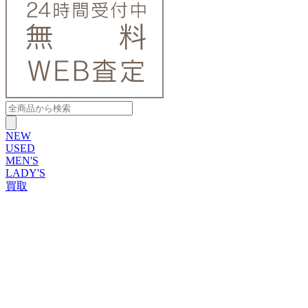
NEW
USED
MEN'S
LADY'S
買取
ROLEX
ブランドから探す
ブランドから探す
TUDOR
OMEGA
CARTIER
PATEK PHILIPPE
AUDEMARS PIGUET
A.LANGE&SOHNE
GLASHUTTE ORIGINAL