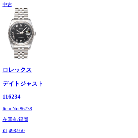
中古
ロレックス
デイトジャスト
116234
Item No.
86738
在庫有/福岡
¥1,498,950