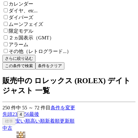
カレンダー
ダイヤ、etc...
ダイバーズ
ムーンフェイズ
限定モデル
２ヵ国表示（GMT）
アラーム
その他（レトログラード...）
さらに絞り込む
この条件で検索
条件をクリア
販売中の ロレックス (ROLEX) デイト
ジャスト 一覧
250
件中
55
～
72
件目
条件を変更
先頭
2
3
5
6
最後
4
安い順
高い順
新着順
更新順
標準
中古