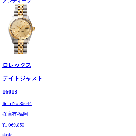
アンティーク
ロレックス
デイトジャスト
16013
Item No.
86634
在庫有/福岡
¥1,069,850
中古