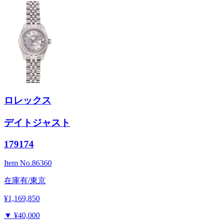
ロレックス
デイトジャスト
179174
Item No.
86360
在庫有/東京
¥1,169,850
▼
¥40,000