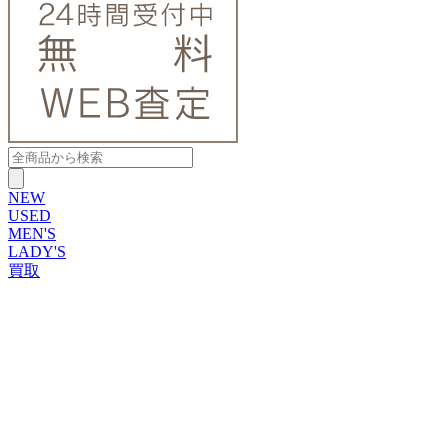
NEW
USED
MEN'S
LADY'S
買取
ROLEX
ブランドから探す
ブランドから探す
TUDOR
OMEGA
CARTIER
PATEK PHILIPPE
AUDEMARS PIGUET
A.LANGE&SOHNE
GLASHUTTE ORIGINAL