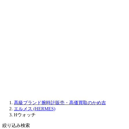
CORUM
CHRONOSWISS
BALL WATCH
Sinn
ROGER DUBUIS
Montblanc
FREDERIQUE CONSTANT
MAURICE LACROIX
ULYSSE NARDIN
JAQUET DROZ
GRAHAM
PARMIGIANI FLEURIER
OTHER BRANDS
JEWELRY
高級ブランド腕時計販売・高価買取のかめ吉
エルメス (HERMES)
Hウォッチ
絞り込み検索