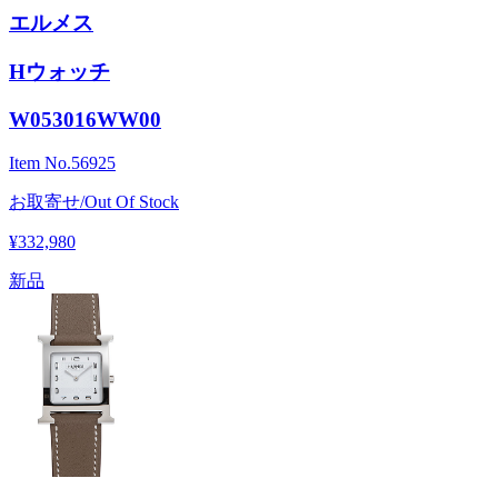
エルメス
Hウォッチ
W053016WW00
Item No.
56925
お取寄せ/Out Of Stock
¥332,980
新品