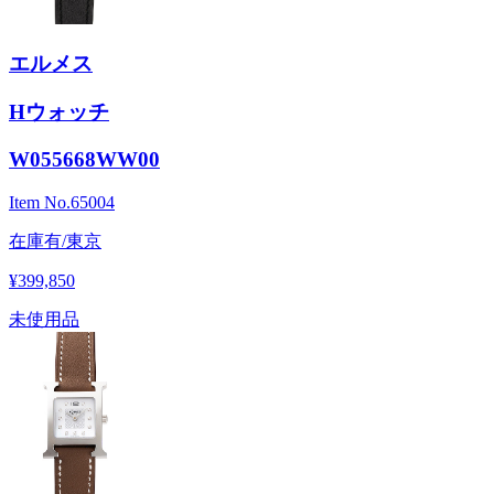
エルメス
Hウォッチ
W055668WW00
Item No.
65004
在庫有/東京
¥399,850
未使用品