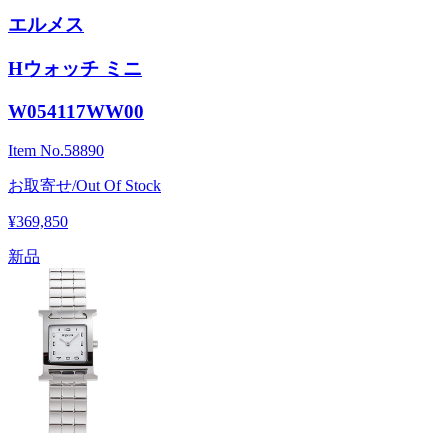
エルメス
Hウォッチ ミニ
W054117WW00
Item No.
58890
お取寄せ/Out Of Stock
¥369,850
新品