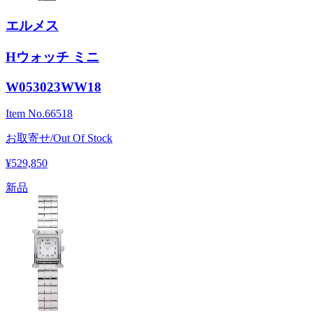
エルメス
Hウォッチ ミニ
W053023WW18
Item No.
66518
お取寄せ/Out Of Stock
¥529,850
新品