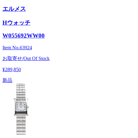
エルメス
Hウォッチ
W055692WW00
Item No.
63924
お取寄せ/Out Of Stock
¥289,850
新品