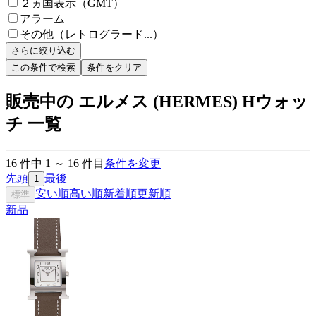
２ヵ国表示（GMT）
アラーム
その他（レトログラード...）
さらに絞り込む
この条件で検索
条件をクリア
販売中の エルメス (HERMES) Hウォッ
チ 一覧
16
件中
1
～
16
件目
条件を変更
先頭
最後
1
安い順
高い順
新着順
更新順
標準
新品