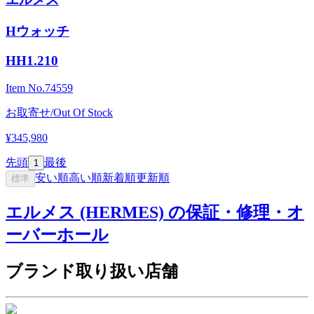
Hウォッチ
HH1.210
Item No.
74559
お取寄せ/Out Of Stock
¥345,980
先頭
最後
1
安い順
高い順
新着順
更新順
標準
エルメス (HERMES) の保証・修理・オ
ーバーホール
ブランド取り扱い店舗