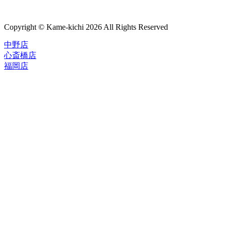
Copyright © Kame-kichi 2026 All Rights Reserved
中野店
心斎橋店
福岡店
トップページ
ブランド一覧
ROLEX
ご利用案内
TUDOR
中古品のススメ
OMEGA
在庫表示&お取り寄せについて
CARTIER
Q&A
PATEK PHILIPPE
保証・メンテナンス
AUDEMARS PIGUET
A.LANGE&SOHNE
店舗案内
GLASHUTTE ORIGINAL
中野本店
VACHERON CONSTANTIN
心斎橋店
BREGUET
福岡店
JAEGER-LECOULTRE
レビュー
SEIKO
TAG Heuer