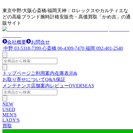
東京中野/大阪心斎橋/福岡天神：ロレックスやカルティエな
どの高級ブランド腕時計格安販売・高価買取「かめ吉」の通
販サイト
会社概要
お問合せ
中野
03-5318-7399
心斎橋
06-4309-7470
福岡
092-401-2540
トップページ
ご利用案内
在庫表示&
お取り寄せについて
Q&A
保証
メンテナンス
店舗案内
レビュー
OVERSEAS
NEW
USED
MEN'S
LADY'S
買取