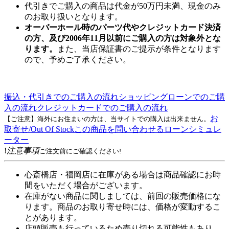
代引きでご購入の商品は代金が50万円未満、現金のみ
のお取り扱いとなります。
オーバーホール時のパーツ代やクレジットカード決済
の方、及び2006年11月以前にご購入の方は対象外とな
ります。
また、当店保証書のご提示が条件となります
ので、予めご了承ください。
振込・代引きでのご購入の流れ
ショッピングローンでのご購
入の流れ
クレジットカードでのご購入の流れ
お
【ご注意】海外にお住まいの方は、当サイトでの購入は出来ません。
取寄せ/Out Of Stock
この商品を問い合わせる
ローンシミュレ
ーター
!
注意事項
ご注文前にご確認ください!
心斎橋店・福岡店に在庫がある場合は商品確認にお時
間をいただく場合がございます。
在庫がない商品に関しましては、前回の販売価格にな
ります。商品のお取り寄せ時には、価格が変動するこ
とがあります。
店頭販売も行っているため売り切れる可能性もあり、