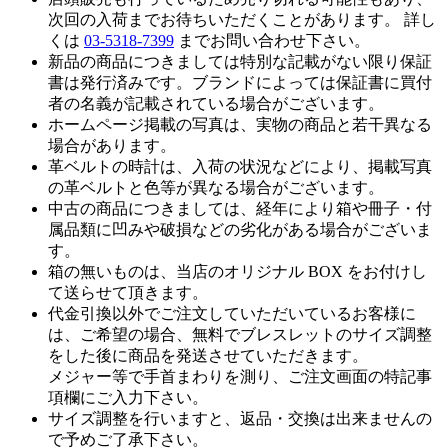
次回の入荷までお待ちいただくことがあります。 詳し
くは
03-5318-7399
までお問い合わせ下さい。
新品の商品につきましては特別な記載がない限り保証
書は発行済みです。ブランドによっては保証書に買付
者の名義が記載されている場合がございます。
ホームページ掲載の写真は、実物の商品と若干異なる
場合があります。
革ベルトの時計は、入荷の状況などにより、掲載写真
の革ベルトと色等が異なる場合がございます。
中古の商品につきましては、経年により箱や冊子・付
属品類に凹みや破損などの劣化がある場合がございま
す。
箱の無いものは、当店のオリジナル BOX をお付けし
て送らせて頂きます。
代金引換以外でご注文していただいているお客様に
は、ご希望の場合、無料でブレスレットのサイズ調整
をした後に商品を発送させていただきます。
メジャー等で手首まわりを測り、ご注文画面の特記事
項欄にご入力下さい。
サイズ調整を行いますと、返品・交換は出来ませんの
で予めご了承下さい。