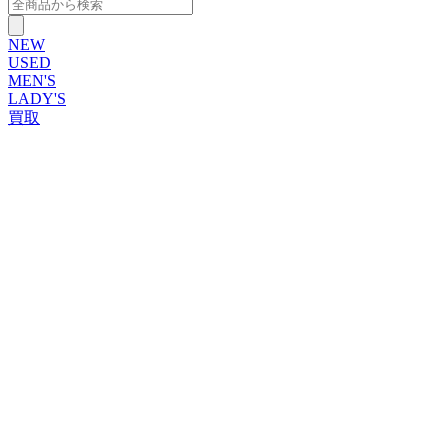
NEW
USED
MEN'S
LADY'S
買取
ROLEX
ブランドから探す
ブランドから探す
TUDOR
OMEGA
CARTIER
PATEK PHILIPPE
AUDEMARS PIGUET
A.LANGE&SOHNE
GLASHUTTE ORIGINAL
VACHERON CONSTANTIN
BREGUET
JAEGER-LECOULTRE
SEIKO
TAG Heuer
IWC
BREITLING
PANERAI
FRANCK MULLER