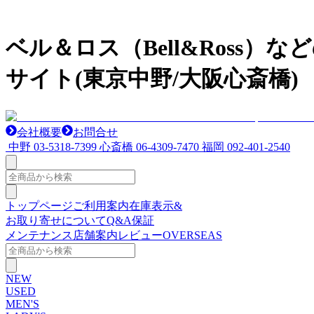
ベル＆ロス（Bell&Ross
サイト(東京中野/大阪心斎橋)
会社概要
お問合せ
中野
03-5318-7399
心斎橋
06-4309-7470
福岡
092-401-2540
トップページ
ご利用案内
在庫表示&
お取り寄せについて
Q&A
保証
メンテナンス
店舗案内
レビュー
OVERSEAS
NEW
USED
MEN'S