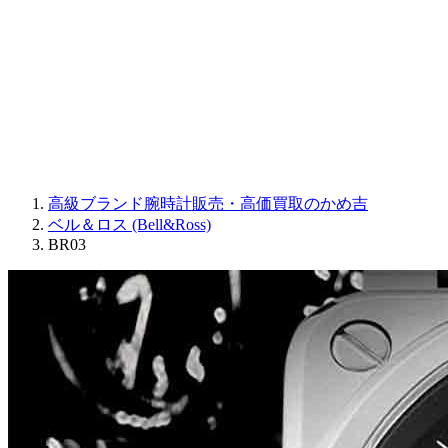
JAQUET DROZ
GRAHAM
PARMIGIANI FLEURIER
OTHER BRANDS
JEWELRY
高級ブランド腕時計販売・高価買取のかめ吉
ベル＆ロス (Bell&Ross)
BR03