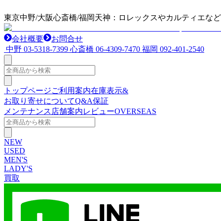
東京中野/大阪心斎橋/福岡天神：ロレックスやカルティエな
会社概要
お問合せ
中野
03-5318-7399
心斎橋
06-4309-7470
福岡
092-401-2540
トップページ
ご利用案内
在庫表示&
お取り寄せについて
Q&A
保証
メンテナンス
店舗案内
レビュー
OVERSEAS
NEW
USED
MEN'S
LADY'S
買取