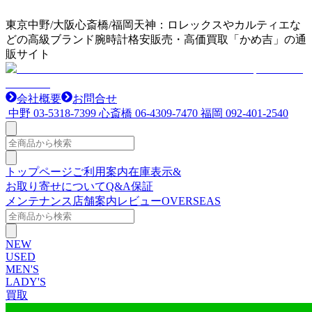
東京中野/大阪心斎橋/福岡天神：ロレックスやカルティエな
どの高級ブランド腕時計格安販売・高価買取「かめ吉」の通
販サイト
会社概要
お問合せ
中野
03-5318-7399
心斎橋
06-4309-7470
福岡
092-401-2540
トップページ
ご利用案内
在庫表示&
お取り寄せについて
Q&A
保証
メンテナンス
店舗案内
レビュー
OVERSEAS
NEW
USED
MEN'S
LADY'S
買取