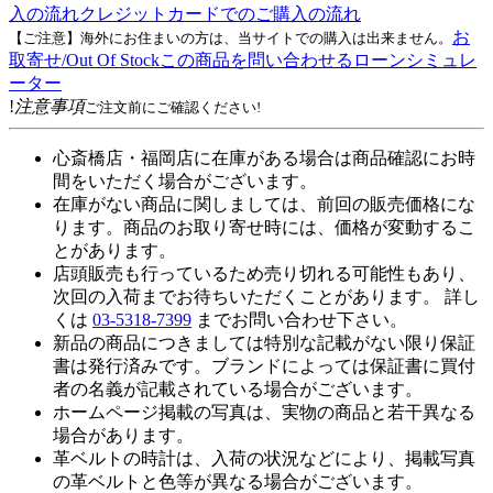
入の流れ
クレジットカードでのご購入の流れ
お
【ご注意】海外にお住まいの方は、当サイトでの購入は出来ません。
取寄せ/Out Of Stock
この商品を問い合わせる
ローンシミュレ
ーター
!
注意事項
ご注文前にご確認ください!
心斎橋店・福岡店に在庫がある場合は商品確認にお時
間をいただく場合がございます。
在庫がない商品に関しましては、前回の販売価格にな
ります。商品のお取り寄せ時には、価格が変動するこ
とがあります。
店頭販売も行っているため売り切れる可能性もあり、
次回の入荷までお待ちいただくことがあります。 詳し
くは
03-5318-7399
までお問い合わせ下さい。
新品の商品につきましては特別な記載がない限り保証
書は発行済みです。ブランドによっては保証書に買付
者の名義が記載されている場合がございます。
ホームページ掲載の写真は、実物の商品と若干異なる
場合があります。
革ベルトの時計は、入荷の状況などにより、掲載写真
の革ベルトと色等が異なる場合がございます。