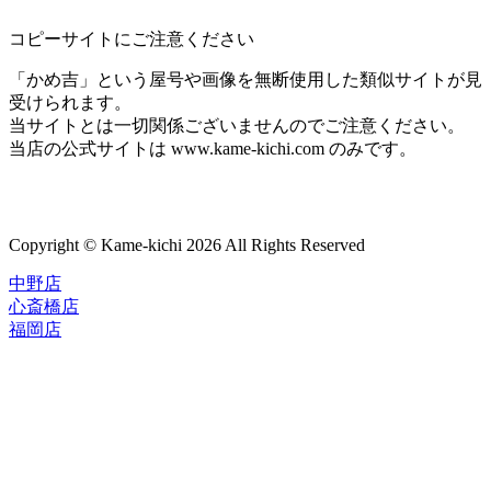
コピーサイトにご注意ください
「かめ吉」という屋号や画像を無断使用した類似サイトが見
受けられます。
当サイトとは一切関係ございませんのでご注意ください。
当店の公式サイトは www.kame-kichi.com のみです。
Copyright © Kame-kichi 2026 All Rights Reserved
中野店
心斎橋店
福岡店
トップページ
ブランド一覧
ROLEX
ご利用案内
TUDOR
中古品のススメ
OMEGA
在庫表示&お取り寄せについて