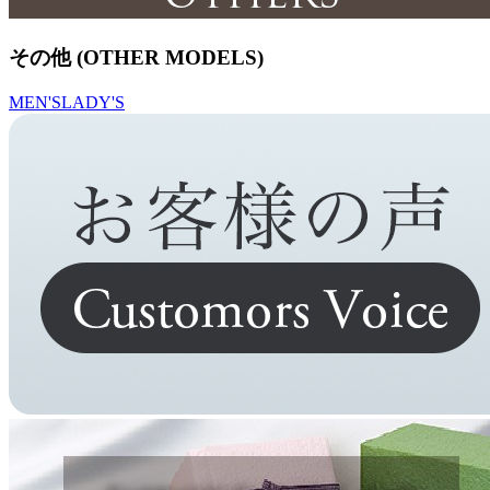
その他 (OTHER MODELS)
MEN'S
LADY'S