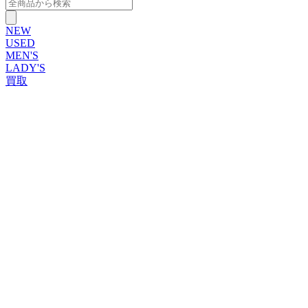
NEW
USED
MEN'S
LADY'S
買取
ROLEX
ブランドから探す
ブランドから探す
TUDOR
OMEGA
CARTIER
PATEK PHILIPPE
AUDEMARS PIGUET
A.LANGE&SOHNE
GLASHUTTE ORIGINAL
VACHERON CONSTANTIN
BREGUET
JAEGER-LECOULTRE
SEIKO
TAG Heuer
IWC
BREITLING
PANERAI
FRANCK MULLER