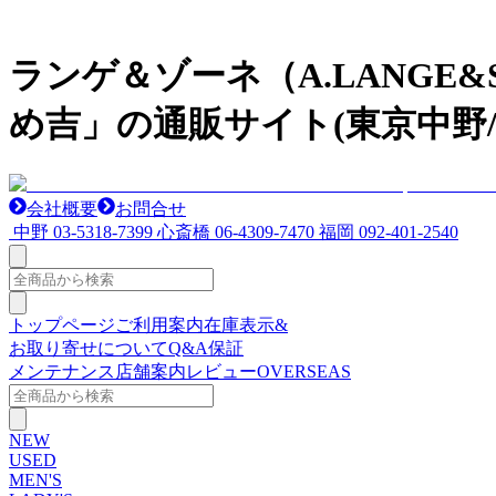
ランゲ＆ゾーネ（A.LANGE
め吉」の通販サイト(東京中野/
会社概要
お問合せ
中野
03-5318-7399
心斎橋
06-4309-7470
福岡
092-401-2540
トップページ
ご利用案内
在庫表示&
お取り寄せについて
Q&A
保証
メンテナンス
店舗案内
レビュー
OVERSEAS
NEW
USED
MEN'S