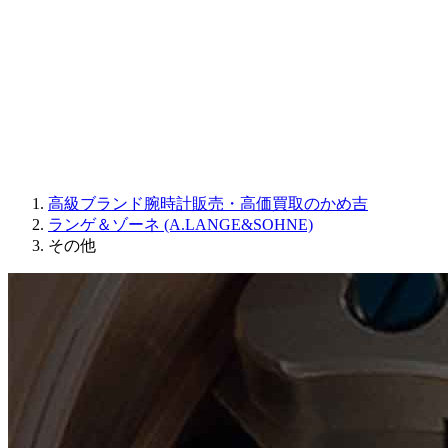
JAQUET DROZ
GRAHAM
PARMIGIANI FLEURIER
OTHER BRANDS
JEWELRY
高級ブランド腕時計販売・高価買取のかめ吉
ランゲ＆ゾーネ (A.LANGE&SOHNE)
その他