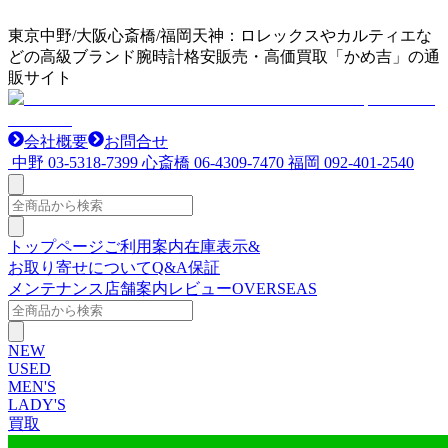
東京中野/大阪心斎橋/福岡天神：ロレックスやカルティエな
どの高級ブランド腕時計格安販売・高価買取「かめ吉」の通
販サイト
会社概要
お問合せ
中野
03-5318-7399
心斎橋
06-4309-7470
福岡
092-401-2540
トップページ
ご利用案内
在庫表示&
お取り寄せについて
Q&A
保証
メンテナンス
店舗案内
レビュー
OVERSEAS
NEW
USED
MEN'S
LADY'S
買取