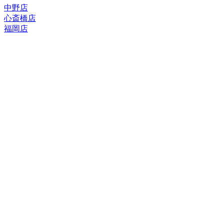
中野店
心斎橋店
福岡店
トップページ
ブランド一覧
ROLEX
ご利用案内
TUDOR
中古品のススメ
OMEGA
在庫表示&お取り寄せについて
CARTIER
Q&A
PATEK PHILIPPE
保証・メンテナンス
AUDEMARS PIGUET
A.LANGE&SOHNE
店舗案内
GLASHUTTE ORIGINAL
中野本店
VACHERON CONSTANTIN
心斎橋店
BREGUET
福岡店
JAEGER-LECOULTRE
レビュー
SEIKO
TAG Heuer
FOR OVERSEAS
IWC
会社概要
BREITLING
お問い合わせ
PANERAI
サイトマップ
FRANCK MULLER