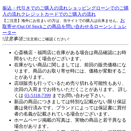
振込・代引きでのご購入の流れ
ショッピングローンでのご購
入の流れ
クレジットカードでのご購入の流れ
お
【ご注意】海外にお住まいの方は、当サイトでの購入は出来ません。
取寄せ/Out Of Stock
この商品を問い合わせる
ローンシミュレ
ーター
!
注意事項
ご注文前にご確認ください!
心斎橋店・福岡店に在庫がある場合は商品確認にお時
間をいただく場合がございます。
在庫がない商品に関しましては、前回の販売価格にな
ります。商品のお取り寄せ時には、価格が変動するこ
とがあります。
店頭販売も行っているため売り切れる可能性もあり、
次回の入荷までお待ちいただくことがあります。 詳し
くは
03-5318-7399
までお問い合わせ下さい。
新品の商品につきましては特別な記載がない限り保証
書は発行済みです。ブランドによっては保証書に買付
者の名義が記載されている場合がございます。
ホームページ掲載の写真は、実物の商品と若干異なる
場合があります。