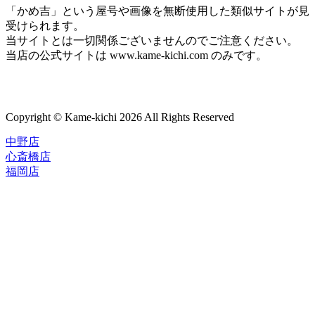
「かめ吉」という屋号や画像を無断使用した類似サイトが見
受けられます。
当サイトとは一切関係ございませんのでご注意ください。
当店の公式サイトは www.kame-kichi.com のみです。
Copyright © Kame-kichi 2026 All Rights Reserved
中野店
心斎橋店
福岡店
トップページ
ブランド一覧
ROLEX
ご利用案内
TUDOR
中古品のススメ
OMEGA
在庫表示&お取り寄せについて
CARTIER
Q&A
PATEK PHILIPPE
保証・メンテナンス
AUDEMARS PIGUET