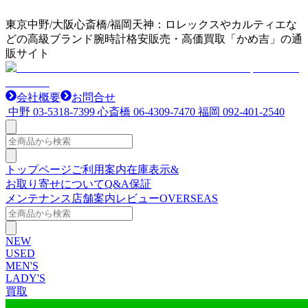
東京中野/大阪心斎橋/福岡天神：ロレックスやカルティエな
どの高級ブランド腕時計格安販売・高価買取「かめ吉」の通
販サイト
会社概要
お問合せ
中野
03-5318-7399
心斎橋
06-4309-7470
福岡
092-401-2540
トップページ
ご利用案内
在庫表示&
お取り寄せについて
Q&A
保証
メンテナンス
店舗案内
レビュー
OVERSEAS
NEW
USED
MEN'S
LADY'S
買取