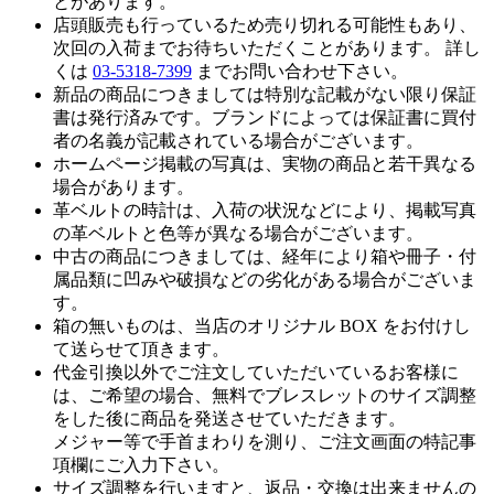
とがあります。
店頭販売も行っているため売り切れる可能性もあり、
次回の入荷までお待ちいただくことがあります。 詳し
くは
03-5318-7399
までお問い合わせ下さい。
新品の商品につきましては特別な記載がない限り保証
書は発行済みです。ブランドによっては保証書に買付
者の名義が記載されている場合がございます。
ホームページ掲載の写真は、実物の商品と若干異なる
場合があります。
革ベルトの時計は、入荷の状況などにより、掲載写真
の革ベルトと色等が異なる場合がございます。
中古の商品につきましては、経年により箱や冊子・付
属品類に凹みや破損などの劣化がある場合がございま
す。
箱の無いものは、当店のオリジナル BOX をお付けし
て送らせて頂きます。
代金引換以外でご注文していただいているお客様に
は、ご希望の場合、無料でブレスレットのサイズ調整
をした後に商品を発送させていただきます。
メジャー等で手首まわりを測り、ご注文画面の特記事
項欄にご入力下さい。
サイズ調整を行いますと、返品・交換は出来ませんの