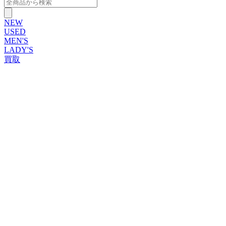
NEW
USED
MEN'S
LADY'S
買取
ROLEX
ブランドから探す
ブランドから探す
TUDOR
OMEGA
CARTIER
PATEK PHILIPPE
AUDEMARS PIGUET
A.LANGE&SOHNE
GLASHUTTE ORIGINAL
VACHERON CONSTANTIN
BREGUET
JAEGER-LECOULTRE
SEIKO
TAG Heuer
IWC
BREITLING
PANERAI
FRANCK MULLER