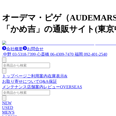
オーデマ・ピゲ（AUDEMAR
「かめ吉」の通販サイト(東京
会社概要
お問合せ
中野
03-5318-7399
心斎橋
06-4309-7470
福岡
092-401-2540
トップページ
ご利用案内
在庫表示&
お取り寄せについて
Q&A
保証
メンテナンス
店舗案内
レビュー
OVERSEAS
NEW
USED
MEN'S