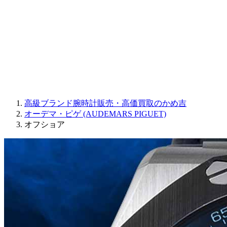
JAQUET DROZ
GRAHAM
PARMIGIANI FLEURIER
OTHER BRANDS
JEWELRY
高級ブランド腕時計販売・高価買取のかめ吉
オーデマ・ピゲ (AUDEMARS PIGUET)
オフショア