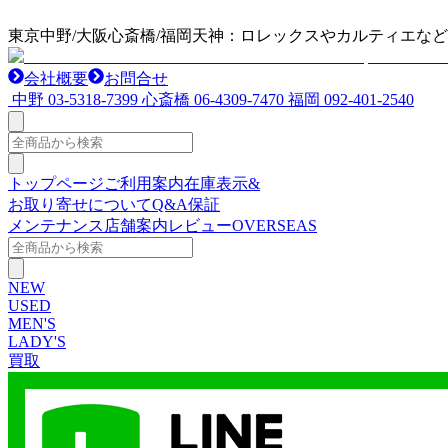
東京中野/大阪心斎橋/福岡天神：ロレックスやカルティエな
会社概要
お問合せ
中野
03-5318-7399
心斎橋
06-4309-7470
福岡
092-401-2540
トップページ
ご利用案内
在庫表示&
お取り寄せについて
Q&A
保証
メンテナンス
店舗案内
レビュー
OVERSEAS
NEW
USED
MEN'S
LADY'S
買取