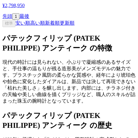
¥2,798,950
先頭
最後
1
安い順
高い順
新着順
更新順
標準
パテックフィリップ (PATEK
PHILIPPE) アンティーク の特徴
現代の時計には見られない、小ぶりで凝縮感のあるサイズ
と、手仕事の温もりが残る造形美がメンズモデルの魅力で
す。プラスチック風防の柔らかな質感や、経年により琥珀色
や飴色に変化したダイアルは、新品では決して再現できない
「枯れた美しさ」を醸し出します。内部には、チラネジ付き
の天輪や美しい曲線を描くブリッジなど、職人のスキルが詰
まった珠玉の腕時計となっています。
パテックフィリップ (PATEK
PHILIPPE) アンティーク の歴史