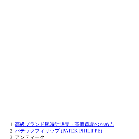
BAUME&MERCIER
RALPH LAUREN
CORUM
CHRONOSWISS
BALL WATCH
Sinn
ROGER DUBUIS
Montblanc
FREDERIQUE CONSTANT
MAURICE LACROIX
ULYSSE NARDIN
JAQUET DROZ
GRAHAM
PARMIGIANI FLEURIER
OTHER BRANDS
JEWELRY
高級ブランド腕時計販売・高価買取のかめ吉
パテックフィリップ (PATEK PHILIPPE)
アンティーク