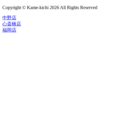
Copyright © Kame-kichi 2026 All Rights Reserved
中野店
心斎橋店
福岡店
トップページ
ブランド一覧
ROLEX
ご利用案内
TUDOR
中古品のススメ
OMEGA
在庫表示&お取り寄せについて
CARTIER
Q&A
PATEK PHILIPPE
保証・メンテナンス
AUDEMARS PIGUET
A.LANGE&SOHNE
店舗案内
GLASHUTTE ORIGINAL
中野本店
VACHERON CONSTANTIN
心斎橋店
BREGUET
福岡店
JAEGER-LECOULTRE
レビュー
SEIKO
TAG Heuer
FOR OVERSEAS
IWC
会社概要