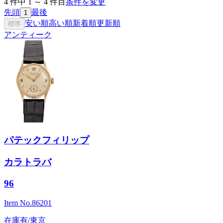
4
件中
1
～
4
件目
条件を変更
先頭
最後
1
安い順
高い順
新着順
更新順
標準
アンティーク
パテックフィリップ
カラトラバ
96
Item No.
86201
在庫有/東京