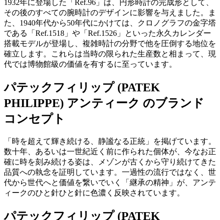
1932年に登場した「Ref.96」は、円形時計の完成形として、
その後のすべての腕時計のデザインに影響を与えました。ま
た、1940年代から50年代にかけては、クロノグラフの金字塔
である「Ref.1518」や「Ref.1526」といった永久カレンダー
搭載モデルが登場し、複雑時計の分野で他を圧倒する地位を
確立します。これらは当時の限られた生産数と相まって、現
代では博物館級の価値を有するに至っています。
パテックフィリップ (PATEK
PHILIPPE) アンティーク のブランド
コンセプト
「時を超えて輝き続ける、静謐なる正統」を掲げています。
数十年、あるいは一世紀近く前に作られた個体が、今なお正
確に時を刻み続ける姿は、メゾンが古くから守り続けてきた
品質への執念を証明しています。一過性の流行ではなく、世
代から世代へと価値を繋いでいく「継承の精神」が、アンテ
ィークのひと針ひと針に色濃く反映されています。
パテックフィリップ (PATEK