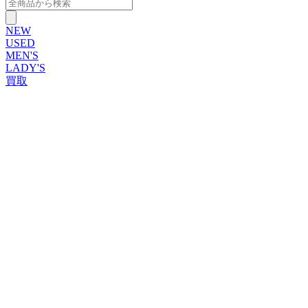
NEW
USED
MEN'S
LADY'S
買取
ROLEX
ブランドから探す
ブランドから探す
TUDOR
OMEGA
CARTIER
PATEK PHILIPPE
AUDEMARS PIGUET
A.LANGE&SOHNE
GLASHUTTE ORIGINAL
VACHERON CONSTANTIN
BREGUET
JAEGER-LECOULTRE
SEIKO
TAG Heuer
IWC
BREITLING
PANERAI
FRANCK MULLER