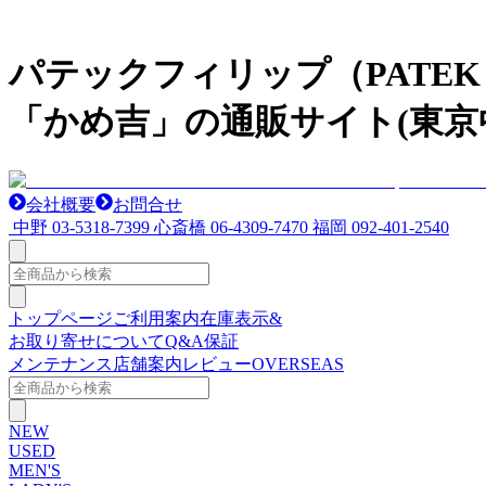
パテックフィリップ（PATEK
「かめ吉」の通販サイト(東京
会社概要
お問合せ
中野
03-5318-7399
心斎橋
06-4309-7470
福岡
092-401-2540
トップページ
ご利用案内
在庫表示&
お取り寄せについて
Q&A
保証
メンテナンス
店舗案内
レビュー
OVERSEAS
NEW
USED
MEN'S