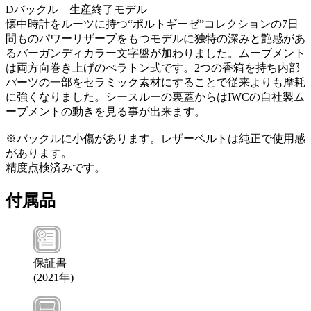
Dバックル 生産終了モデル
懐中時計をルーツに持つ“ポルトギーゼ”コレクションの7日
間ものパワーリザーブをもつモデルに独特の深みと艶感があ
るバーガンディカラー文字盤が加わりました。ムーブメント
は両方向巻き上げのぺラトン式です。2つの香箱を持ち内部
パーツの一部をセラミック素材にすることで従来よりも摩耗
に強くなりました。シースルーの裏蓋からはIWCの自社製ム
ーブメントの動きを見る事が出来ます。
※バックルに小傷があります。レザーベルトは純正で使用感
があります。
精度点検済みです。
付属品
保証書
(
2021年
)