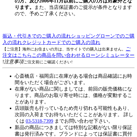
の方、及び2006年11月以前にご購入の方は対象外とな
ります。
また、当店保証書のご提示が条件となります
ので、予めご了承ください。
振込・代引きでのご購入の流れ
ショッピングローンでのご購
入の流れ
クレジットカードでのご購入の流れ
ご
【ご注意】海外にお住まいの方は、当サイトでの購入は出来ません。
注文はこちら
この商品を問い合わせる
ローンシミュレーター
!
注意事項
ご注文前にご確認ください!
心斎橋店・福岡店に在庫がある場合は商品確認にお時
間をいただく場合がございます。
在庫がない商品に関しましては、前回の販売価格にな
ります。商品のお取り寄せ時には、価格が変動するこ
とがあります。
店頭販売も行っているため売り切れる可能性もあり、
次回の入荷までお待ちいただくことがあります。 詳し
くは
03-5318-7399
までお問い合わせ下さい。
新品の商品につきましては特別な記載がない限り保証
書は発行済みです。ブランドによっては保証書に買付