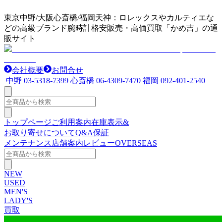
東京中野/大阪心斎橋/福岡天神：ロレックスやカルティエな
どの高級ブランド腕時計格安販売・高価買取「かめ吉」の通
販サイト
会社概要
お問合せ
中野
03-5318-7399
心斎橋
06-4309-7470
福岡
092-401-2540
トップページ
ご利用案内
在庫表示&
お取り寄せについて
Q&A
保証
メンテナンス
店舗案内
レビュー
OVERSEAS
NEW
USED
MEN'S
LADY'S
買取