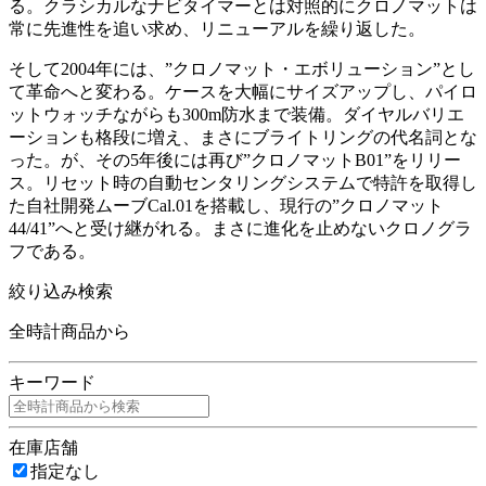
る。クラシカルなナビタイマーとは対照的にクロノマットは
常に先進性を追い求め、リニューアルを繰り返した。
そして2004年には、”クロノマット・エボリューション”とし
て革命へと変わる。ケースを大幅にサイズアップし、パイロ
ットウォッチながらも300m防水まで装備。ダイヤルバリエ
ーションも格段に増え、まさにブライトリングの代名詞とな
った。が、その5年後には再び”クロノマットB01”をリリー
ス。リセット時の自動センタリングシステムで特許を取得し
た自社開発ムーブCal.01を搭載し、現行の”クロノマット
44/41”へと受け継がれる。まさに進化を止めないクロノグラ
フである。
絞り込み検索
全時計商品から
キーワード
在庫店舗
指定なし