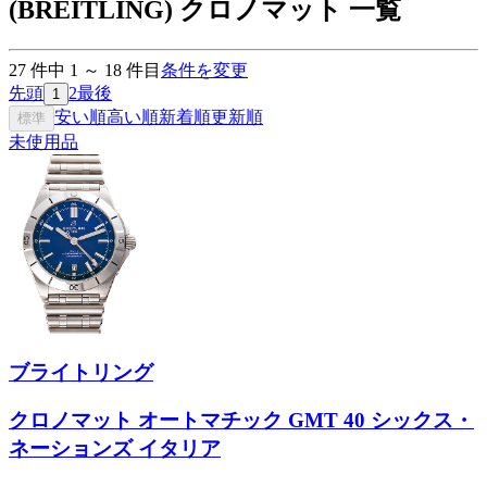
(BREITLING) クロノマット 一覧
27
件中
1
～
18
件目
条件を変更
先頭
2
最後
1
安い順
高い順
新着順
更新順
標準
未使用品
ブライトリング
クロノマット オートマチック GMT 40 シックス・
ネーションズ イタリア