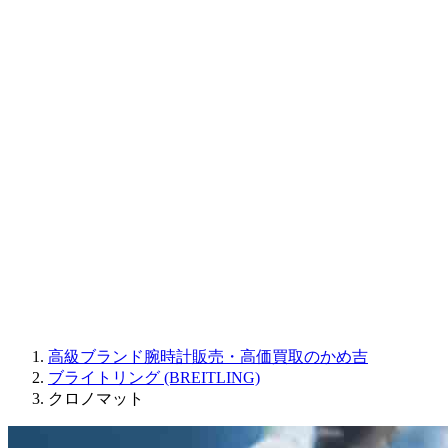
CORUM
CHRONOSWISS
BALL WATCH
Sinn
ROGER DUBUIS
Montblanc
FREDERIQUE CONSTANT
MAURICE LACROIX
ULYSSE NARDIN
JAQUET DROZ
GRAHAM
PARMIGIANI FLEURIER
OTHER BRANDS
JEWELRY
高級ブランド腕時計販売・高価買取のかめ吉
ブライトリング (BREITLING)
クロノマット