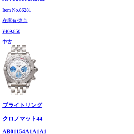
Item No.
86281
在庫有/東京
¥469,850
中古
ブライトリング
クロノマット44
AB01154A1A1A1