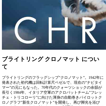
ブライトリング クロノマット につい
て
ブライトリングのフラッグシップ”クロノマット”。1942年に
発表された初代機は回転計算尺ベゼルで、現在の”ナビタイ
マー”の元にもなった。70年代のクォーツショックの余韻が
長引く1984年、イタリア空軍のアクロバットチーム”フレッ
チェ・トリコローリ”に向けた渾身の自動巻きパイロットク
ロノグラフ”新生クロノマット”を開発し、再び脚光を浴び