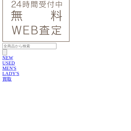
NEW
USED
MEN'S
LADY'S
買取
ROLEX
ブランドから探す
ブランドから探す
TUDOR
OMEGA
CARTIER
PATEK PHILIPPE
AUDEMARS PIGUET
A.LANGE&SOHNE
GLASHUTTE ORIGINAL