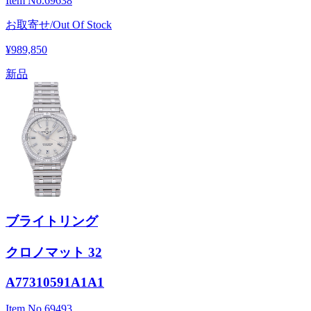
Item No.
69638
お取寄せ/Out Of Stock
¥989,850
新品
ブライトリング
クロノマット 32
A77310591A1A1
Item No.
69493