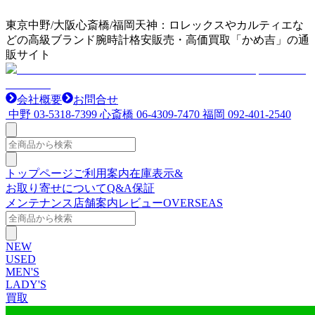
東京中野/大阪心斎橋/福岡天神：ロレックスやカルティエな
どの高級ブランド腕時計格安販売・高価買取「かめ吉」の通
販サイト
会社概要
お問合せ
中野
03-5318-7399
心斎橋
06-4309-7470
福岡
092-401-2540
トップページ
ご利用案内
在庫表示&
お取り寄せについて
Q&A
保証
メンテナンス
店舗案内
レビュー
OVERSEAS
NEW
USED
MEN'S
LADY'S
買取