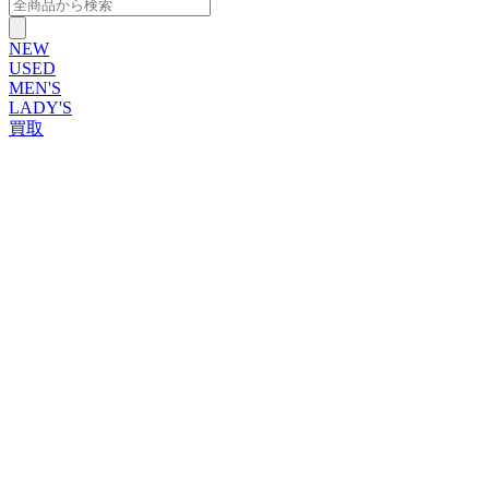
NEW
USED
MEN'S
LADY'S
買取
ROLEX
ブランドから探す
ブランドから探す
TUDOR
OMEGA
CARTIER
PATEK PHILIPPE
AUDEMARS PIGUET
A.LANGE&SOHNE
GLASHUTTE ORIGINAL
VACHERON CONSTANTIN
BREGUET
JAEGER-LECOULTRE
SEIKO
TAG Heuer
IWC
BREITLING
PANERAI
FRANCK MULLER