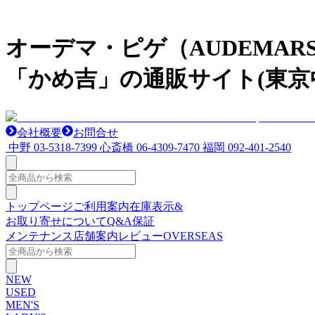
オーデマ・ピゲ（AUDEMAR
「かめ吉」の通販サイト(東京
会社概要
お問合せ
中野
03-5318-7399
心斎橋
06-4309-7470
福岡
092-401-2540
トップページ
ご利用案内
在庫表示&
お取り寄せについて
Q&A
保証
メンテナンス
店舗案内
レビュー
OVERSEAS
NEW
USED
MEN'S