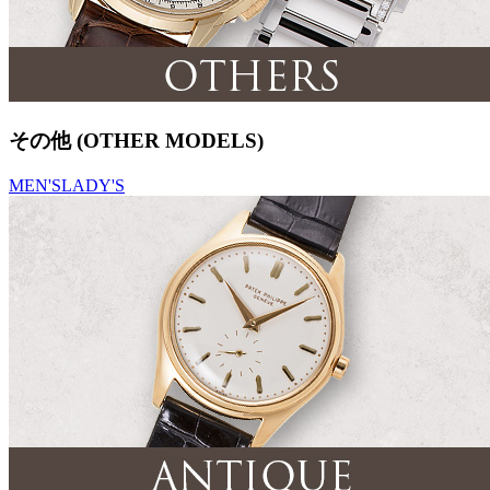
その他 (OTHER MODELS)
MEN'S
LADY'S