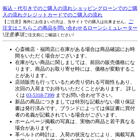
振込・代引きでのご購入の流れ
ショッピングローンでのご購
入の流れ
クレジットカードでのご購入の流れ
ご
【ご注意】海外にお住まいの方は、当サイトでの購入は出来ません。
注文はこちら
この商品を問い合わせる
ローンシミュレーター
!
注意事項
ご注文前にご確認ください!
心斎橋店・福岡店に在庫がある場合は商品確認にお時
間をいただく場合がございます。
在庫がない商品に関しましては、前回の販売価格にな
ります。商品のお取り寄せ時には、価格が変動するこ
とがあります。
店頭販売も行っているため売り切れる可能性もあり、
次回の入荷までお待ちいただくことがあります。 詳し
くは
03-5318-7399
までお問い合わせ下さい。
新品の商品につきましては特別な記載がない限り保証
書は発行済みです。ブランドによっては保証書に買付
者の名義が記載されている場合がございます。
ホームページ掲載の写真は、実物の商品と若干異なる
場合があります。
革ベルトの時計は、入荷の状況などにより、掲載写真