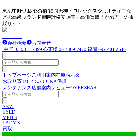
東京中野/大阪心斎橋/福岡天神：ロレックスやカルティエな
どの高級ブランド腕時計格安販売・高価買取「かめ吉」の通
販サイト
会社概要
お問合せ
中野
03-5318-7399
心斎橋
06-4309-7470
福岡
092-401-2540
トップページ
ご利用案内
在庫表示&
お取り寄せについて
Q&A
保証
メンテナンス
店舗案内
レビュー
OVERSEAS
NEW
USED
MEN'S
LADY'S
買取