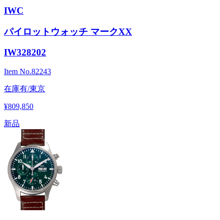
IWC
パイロットウォッチ マークXX
IW328202
Item No.
82243
在庫有/東京
¥809,850
新品