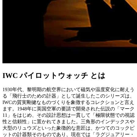
IWC パイロットウォッチ とは
1930年代、黎明期の航空界において磁気や温度変化に耐えう
る「飛行士のための計器」として誕生したこのシリーズは、
IWCの質実剛健なものづくりを象徴するコレクションと言え
ます。1948年に英国空軍の要請で開発された伝説の「マーク
11」をはじめ、その設計思想は一貫して「極限状態での視認
性と信頼性」に置かれてきました。三角形のインデックスや
大型のリュウズといった象徴的な意匠は、かつてのコックピ
ットの計器類そのものであり、現在では「ラグジュアリー・