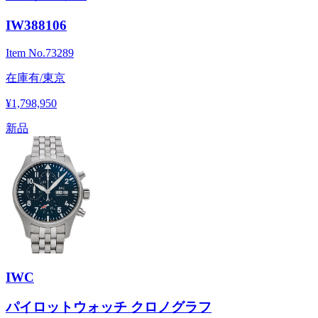
IW388106
Item No.
73289
在庫有/東京
¥1,798,950
新品
IWC
パイロットウォッチ クロノグラフ