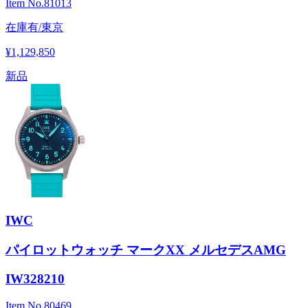
Item No.
81013
在庫有/東京
¥1,129,850
新品
IWC
パイロットウォッチ マークXX メルセデスAMG
IW328210
Item No.
80469