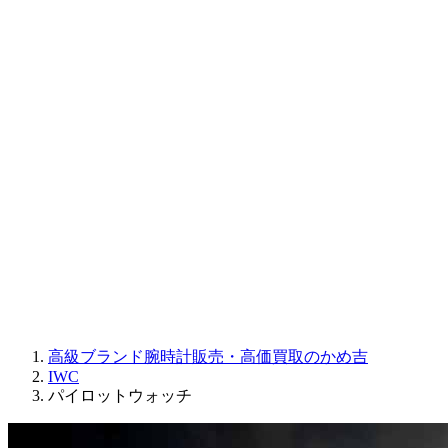
CORUM
CHRONOSWISS
BALL WATCH
Sinn
ROGER DUBUIS
Montblanc
FREDERIQUE CONSTANT
MAURICE LACROIX
ULYSSE NARDIN
JAQUET DROZ
GRAHAM
PARMIGIANI FLEURIER
OTHER BRANDS
JEWELRY
高級ブランド腕時計販売・高価買取のかめ吉
IWC
パイロットウォッチ