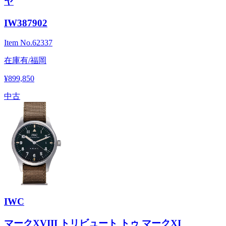
ヤ
IW387902
Item No.
62337
在庫有/福岡
¥899,850
中古
IWC
マークXVIII トリビュート トゥ マークXI