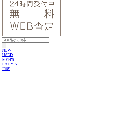
NEW
USED
MEN'S
LADY'S
買取
ROLEX
ブランドから探す
ブランドから探す
TUDOR
OMEGA
CARTIER
PATEK PHILIPPE
AUDEMARS PIGUET
A.LANGE&SOHNE
GLASHUTTE ORIGINAL