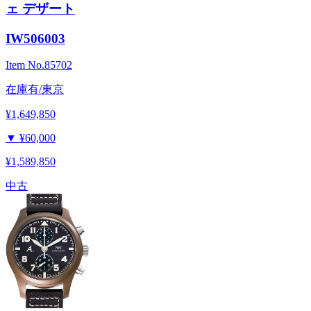
ェ デザート
IW506003
Item No.
85702
在庫有/東京
¥1,649,850
▼
¥60,000
¥1,589,850
中古