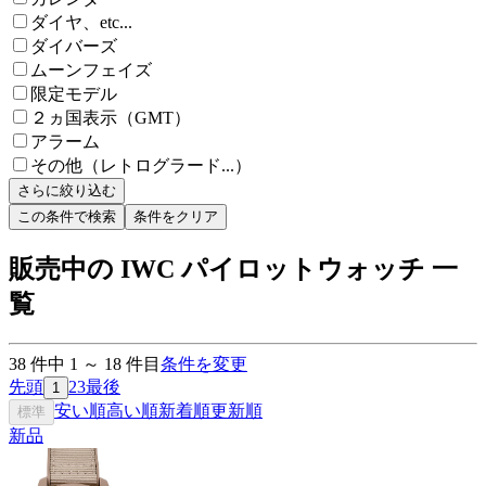
ダイヤ、etc...
ダイバーズ
ムーンフェイズ
限定モデル
２ヵ国表示（GMT）
アラーム
その他（レトログラード...）
さらに絞り込む
この条件で検索
条件をクリア
販売中の IWC パイロットウォッチ 一
覧
38
件中
1
～
18
件目
条件を変更
先頭
2
3
最後
1
安い順
高い順
新着順
更新順
標準
新品