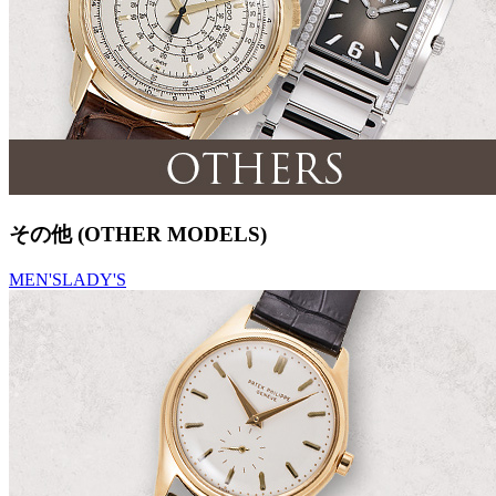
その他 (OTHER MODELS)
MEN'S
LADY'S