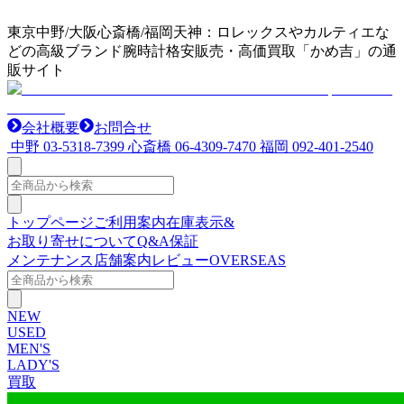
東京中野/大阪心斎橋/福岡天神：ロレックスやカルティエな
どの高級ブランド腕時計格安販売・高価買取「かめ吉」の通
販サイト
会社概要
お問合せ
中野
03-5318-7399
心斎橋
06-4309-7470
福岡
092-401-2540
トップページ
ご利用案内
在庫表示&
お取り寄せについて
Q&A
保証
メンテナンス
店舗案内
レビュー
OVERSEAS
NEW
USED
MEN'S
LADY'S
買取