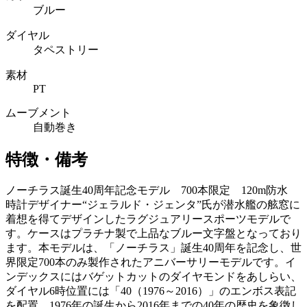
ブルー
ダイヤル
タペストリー
素材
PT
ムーブメント
自動巻き
特徴・備考
ノーチラス誕生40周年記念モデル 700本限定 120m防水
時計デザイナー“ジェラルド・ジェンタ”氏が潜水艦の舷窓に
着想を得てデザインしたラグジュアリースポーツモデルで
す。ケースはプラチナ製で上品なブルー文字盤となっており
ます。本モデルは、「ノーチラス」誕生40周年を記念し、世
界限定700本のみ製作されたアニバーサリーモデルです。イ
ンデックスにはバゲットカットのダイヤモンドをあしらい、
ダイヤル6時位置には「40（1976～2016）」のエンボス表記
を配置。1976年の誕生から2016年までの40年の歴史を象徴し