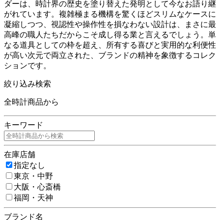
ダーは、時計界の歴史を塗り替えた発明として今なお語り継
がれています。複雑極まる機構を驚くほどスリムなケースに
凝縮しつつ、視認性や操作性を損なわない設計は、まさに最
高峰の職人たちだからこそ成し得る業と言えるでしょう。単
なる道具としての枠を超え、所有する喜びと実用的な利便性
が高い次元で両立された、ブランドの精神を象徴するコレク
ションです。
絞り込み検索
全時計商品から
キーワード
在庫店舗
指定なし
東京・中野
大阪・心斎橋
福岡・天神
ブランド名