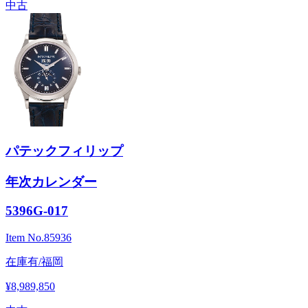
中古
パテックフィリップ
年次カレンダー
5396G-017
Item No.
85936
在庫有/福岡
¥8,989,850