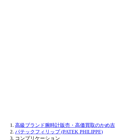
BAUME&MERCIER
RALPH LAUREN
CORUM
CHRONOSWISS
BALL WATCH
Sinn
ROGER DUBUIS
Montblanc
FREDERIQUE CONSTANT
MAURICE LACROIX
ULYSSE NARDIN
JAQUET DROZ
GRAHAM
PARMIGIANI FLEURIER
OTHER BRANDS
JEWELRY
高級ブランド腕時計販売・高価買取のかめ吉
パテックフィリップ (PATEK PHILIPPE)
コンプリケーション