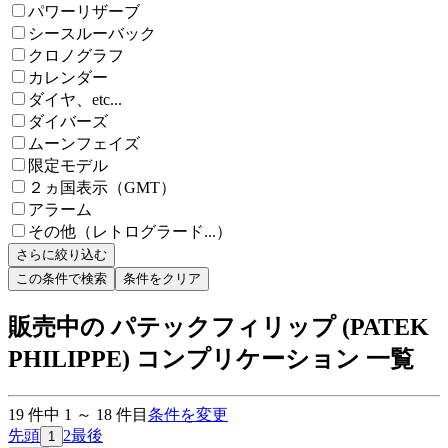
パワーリザーブ
シースルーバック
クロノグラフ
カレンダー
ダイヤ、etc...
ダイバーズ
ムーンフェイズ
限定モデル
２ヵ国表示（GMT）
アラーム
その他（レトログラード...）
さらに絞り込む
この条件で検索
条件をクリア
販売中の パテックフィリップ (PATEK
PHILIPPE) コンプリケーション 一覧
19
件中
1
～
18
件目
条件を変更
先頭
2
最後
1