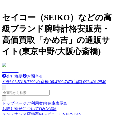
セイコー（SEIKO）などの高
級ブランド腕時計格安販売・
高価買取「かめ吉」の通販サ
イト(東京中野/大阪心斎橋)
会社概要
お問合せ
中野
03-5318-7399
心斎橋
06-4309-7470
福岡
092-401-2540
トップページ
ご利用案内
在庫表示&
お取り寄せについて
Q&A
保証
メンテナンス
店舗案内
レビュー
OVERSEAS