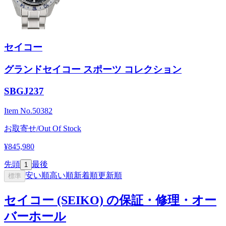
セイコー
グランドセイコー スポーツ コレクション
SBGJ237
Item No.
50382
お取寄せ/Out Of Stock
¥845,980
先頭
最後
1
安い順
高い順
新着順
更新順
標準
セイコー (SEIKO) の保証・修理・オー
バーホール