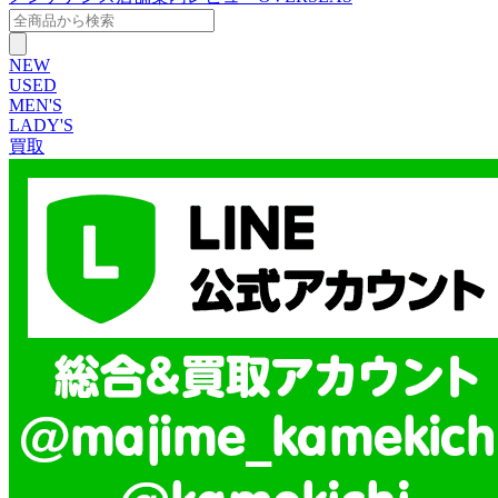
NEW
USED
MEN'S
LADY'S
買取