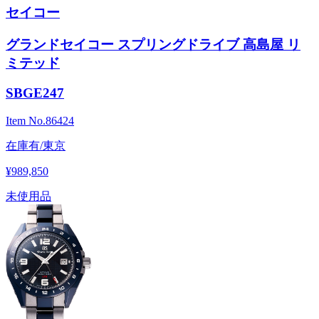
セイコー
グランドセイコー スプリングドライブ 高島屋 リ
ミテッド
SBGE247
Item No.
86424
在庫有/東京
¥989,850
未使用品