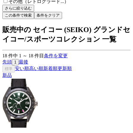
その他（レトログラード...）
さらに絞り込む
この条件で検索
条件をクリア
販売中の セイコー (SEIKO) グランドセ
イコー/スポーツコレクション 一覧
18
件中
1
～
18
件目
条件を変更
先頭
最後
1
安い順
高い順
新着順
更新順
標準
新品