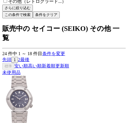
その他（レトログラード...）
さらに絞り込む
この条件で検索
条件をクリア
販売中の セイコー (SEIKO) その他 一
覧
24
件中
1
～
18
件目
条件を変更
先頭
2
最後
1
安い順
高い順
新着順
更新順
標準
未使用品