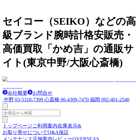
セイコー（SEIKO）などの高
級ブランド腕時計格安販売・
高価買取「かめ吉」の通販サ
イト(東京中野/大阪心斎橋)
会社概要
お問合せ
中野
03-5318-7399
心斎橋
06-4309-7470
福岡
092-401-2540
トップページ
ご利用案内
在庫表示&
お取り寄せについて
Q&A
保証
メンテナンス
店舗案内
レビュー
OVERSEAS