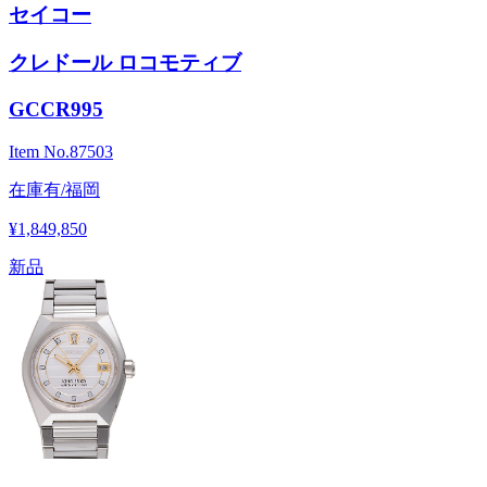
セイコー
クレドール ロコモティブ
GCCR995
Item No.
87503
在庫有/福岡
¥1,849,850
新品