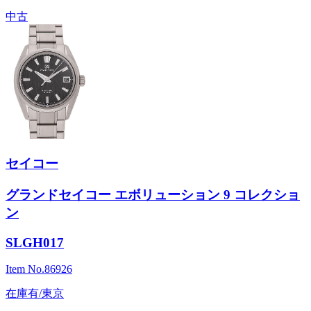
中古
セイコー
グランドセイコー エボリューション 9 コレクショ
ン
SLGH017
Item No.
86926
在庫有/東京