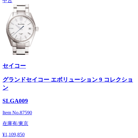
中古
セイコー
グランドセイコー エボリューション 9 コレクショ
ン
SLGA009
Item No.
87590
在庫有/東京
¥1,109,850