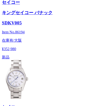
セイコー
キングセイコー バナック
SDKV005
Item No.
86194
在庫有/大阪
¥352,980
新品