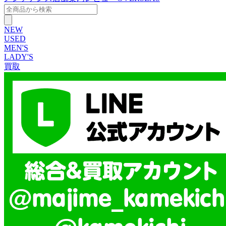
NEW
USED
MEN'S
LADY'S
買取