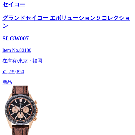
セイコー
グランドセイコー エボリューション 9 コレクショ
ン
SLGW007
Item No.
80180
在庫有/東京・福岡
¥1,239,850
新品