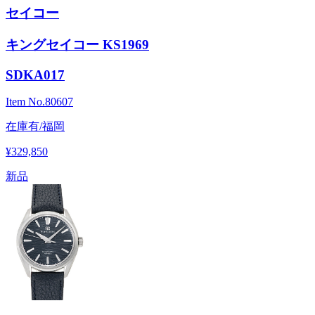
セイコー
キングセイコー KS1969
SDKA017
Item No.
80607
在庫有/福岡
¥329,850
新品