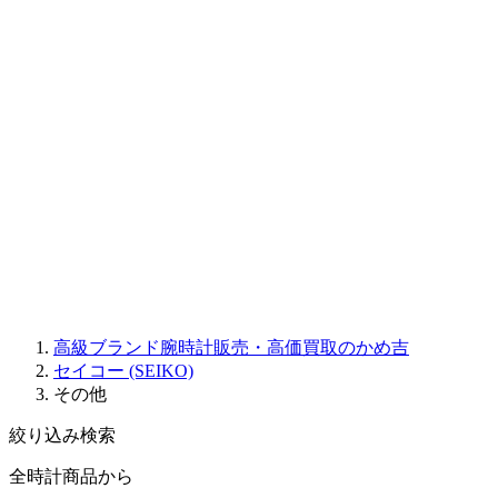
Sinn
ROGER DUBUIS
Montblanc
FREDERIQUE CONSTANT
MAURICE LACROIX
ULYSSE NARDIN
JAQUET DROZ
GRAHAM
PARMIGIANI FLEURIER
OTHER BRANDS
JEWELRY
高級ブランド腕時計販売・高価買取のかめ吉
セイコー (SEIKO)
その他
絞り込み検索
全時計商品から