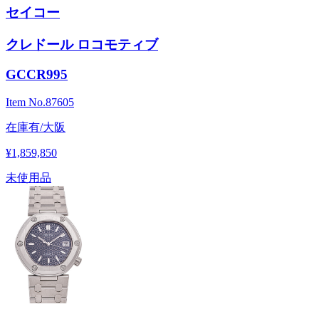
セイコー
クレドール ロコモティブ
GCCR995
Item No.
87605
在庫有/大阪
¥1,859,850
未使用品