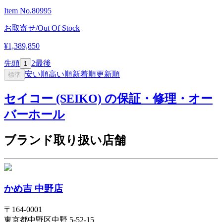
Item No.
80995
お取寄せ/Out Of Stock
¥1,389,850
先頭
2
最後
1
安い順
高い順
新着順
更新順
標準
セイコー (SEIKO) の保証・修理・オー
バーホール
ブランド取り扱い店舗
かめ吉 中野店
〒
164-0001
東京都
中野区
中野 5-52-15