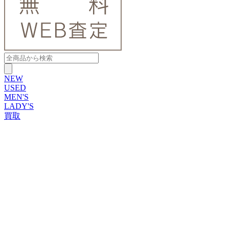
NEW
USED
MEN'S
LADY'S
買取
ROLEX
ブランドから探す
ブランドから探す
TUDOR
OMEGA
CARTIER
PATEK PHILIPPE
AUDEMARS PIGUET
A.LANGE&SOHNE
GLASHUTTE ORIGINAL
VACHERON CONSTANTIN
BREGUET
JAEGER-LECOULTRE