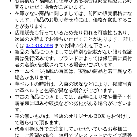
心斎橋店・福岡店に在庫がある場合は商品確認にお時
間をいただく場合がございます。
在庫がない商品に関しましては、前回の販売価格にな
ります。商品のお取り寄せ時には、価格が変動するこ
とがあります。
店頭販売も行っているため売り切れる可能性もあり、
次回の入荷までお待ちいただくことがあります。 詳し
くは
03-5318-7399
までお問い合わせ下さい。
新品の商品につきましては特別な記載がない限り保証
書は発行済みです。ブランドによっては保証書に買付
者の名義が記載されている場合がございます。
ホームページ掲載の写真は、実物の商品と若干異なる
場合があります。
革ベルトの時計は、入荷の状況などにより、掲載写真
の革ベルトと色等が異なる場合がございます。
中古の商品につきましては、経年により箱や冊子・付
属品類に凹みや破損などの劣化がある場合がございま
す。
箱の無いものは、当店のオリジナル BOX をお付けし
て送らせて頂きます。
代金引換以外でご注文していただいているお客様に
は、ご希望の場合、無料でブレスレットのサイズ調整