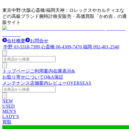
東京中野/大阪心斎橋/福岡天神：ロレックスやカルティエな
どの高級ブランド腕時計格安販売・高価買取「かめ吉」の通
販サイト
会社概要
お問合せ
中野
03-5318-7399
心斎橋
06-4309-7470
福岡
092-401-2540
トップページ
ご利用案内
在庫表示&
お取り寄せについて
Q&A
保証
メンテナンス
店舗案内
レビュー
OVERSEAS
NEW
USED
MEN'S
LADY'S
買取