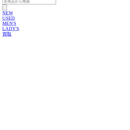
NEW
USED
MEN'S
LADY'S
買取
ROLEX
ブランドから探す
ブランドから探す
TUDOR
OMEGA
CARTIER
PATEK PHILIPPE
AUDEMARS PIGUET
A.LANGE&SOHNE
GLASHUTTE ORIGINAL
VACHERON CONSTANTIN
BREGUET
JAEGER-LECOULTRE
SEIKO
TAG Heuer
IWC
BREITLING
PANERAI
FRANCK MULLER