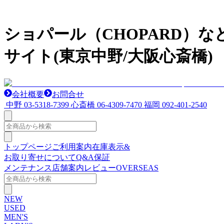
ショパール（CHOPARD）
サイト(東京中野/大阪心斎橋)
会社概要
お問合せ
中野
03-5318-7399
心斎橋
06-4309-7470
福岡
092-401-2540
トップページ
ご利用案内
在庫表示&
お取り寄せについて
Q&A
保証
メンテナンス
店舗案内
レビュー
OVERSEAS
NEW
USED
MEN'S