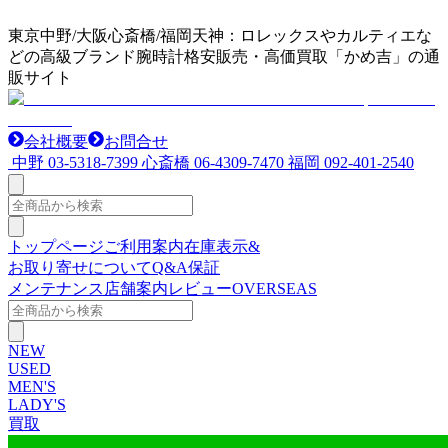
東京中野/大阪心斎橋/福岡天神：ロレックスやカルティエな
どの高級ブランド腕時計格安販売・高価買取「かめ吉」の通
販サイト
会社概要
お問合せ
中野
03-5318-7399
心斎橋
06-4309-7470
福岡
092-401-2540
トップページ
ご利用案内
在庫表示&
お取り寄せについて
Q&A
保証
メンテナンス
店舗案内
レビュー
OVERSEAS
NEW
USED
MEN'S
LADY'S
買取