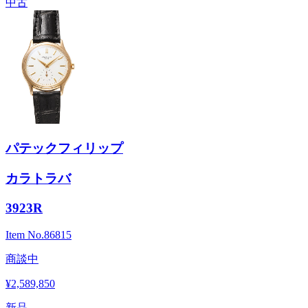
中古
パテックフィリップ
カラトラバ
3923R
Item No.
86815
商談中
¥2,589,850
新品