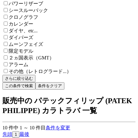
パワーリザーブ
シースルーバック
クロノグラフ
カレンダー
ダイヤ、etc...
ダイバーズ
ムーンフェイズ
限定モデル
２ヵ国表示（GMT）
アラーム
その他（レトログラード...）
さらに絞り込む
この条件で検索
条件をクリア
販売中の パテックフィリップ (PATEK
PHILIPPE) カラトラバ 一覧
10
件中
1
～
10
件目
条件を変更
先頭
最後
1