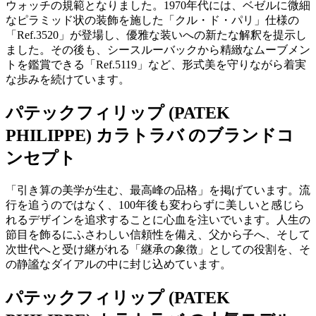
ウォッチの規範となりました。1970年代には、ベゼルに微細
なピラミッド状の装飾を施した「クル・ド・パリ」仕様の
「Ref.3520」が登場し、優雅な装いへの新たな解釈を提示し
ました。その後も、シースルーバックから精緻なムーブメン
トを鑑賞できる「Ref.5119」など、形式美を守りながら着実
な歩みを続けています。
パテックフィリップ (PATEK
PHILIPPE) カラトラバ のブランドコ
ンセプト
「引き算の美学が生む、最高峰の品格」を掲げています。流
行を追うのではなく、100年後も変わらずに美しいと感じら
れるデザインを追求することに心血を注いでいます。人生の
節目を飾るにふさわしい信頼性を備え、父から子へ、そして
次世代へと受け継がれる「継承の象徴」としての役割を、そ
の静謐なダイアルの中に封じ込めています。
パテックフィリップ (PATEK