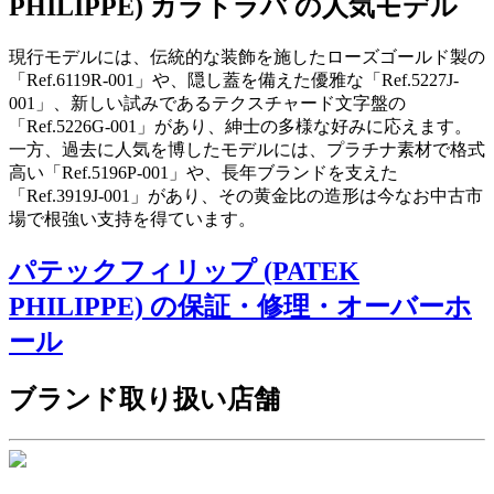
PHILIPPE) カラトラバ の人気モデル
現行モデルには、伝統的な装飾を施したローズゴールド製の
「Ref.6119R-001」や、隠し蓋を備えた優雅な「Ref.5227J-
001」、新しい試みであるテクスチャード文字盤の
「Ref.5226G-001」があり、紳士の多様な好みに応えます。
一方、過去に人気を博したモデルには、プラチナ素材で格式
高い「Ref.5196P-001」や、長年ブランドを支えた
「Ref.3919J-001」があり、その黄金比の造形は今なお中古市
場で根強い支持を得ています。
パテックフィリップ (PATEK
PHILIPPE) の保証・修理・オーバーホ
ール
ブランド取り扱い店舗