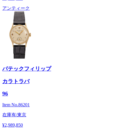
アンティーク
パテックフィリップ
カラトラバ
96
Item No.
86201
在庫有/東京
¥2,989,850