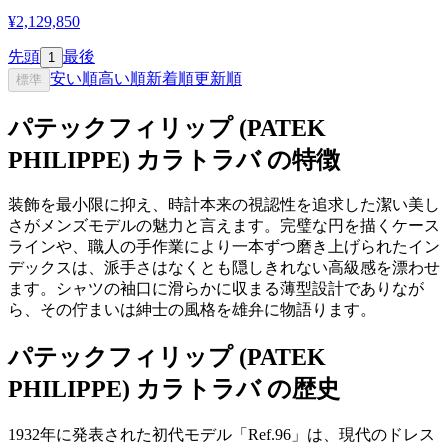
¥2,129,850
先頭
最後
1
安い順
高い順
新着順
更新順
標準
パテックフィリップ (PATEK
PHILIPPE) カラトラバ の特徴
装飾を最小限に抑え、時計本来の視認性を追求した潔い美し
さがメンズモデルの魅力と言えます。完璧な円を描くケース
ラインや、職人の手作業により一本ずつ磨き上げられたイン
デックスは、派手さはなくとも隠しきれない高級感を漂わせ
ます。シャツの袖口に滑らかに収まる薄型設計でありなが
ら、その佇まいは紳士の風格を雄弁に物語ります。
パテックフィリップ (PATEK
PHILIPPE) カラトラバ の歴史
1932年に発表された初代モデル「Ref.96」は、現代のドレス