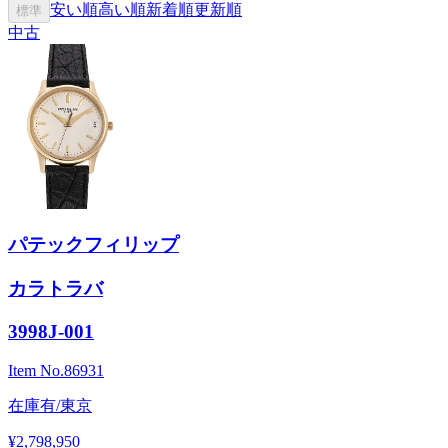
安い順
高い順
新着順
更新順
標準
中古
パテックフィリップ
カラトラバ
3998J-001
Item No.
86931
在庫有/東京
¥2,798,950