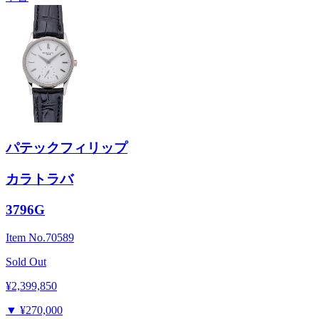
パテックフィリップ
カラトラバ
3796G
Item No.
70589
Sold Out
¥2,399,850
▼
¥270,000