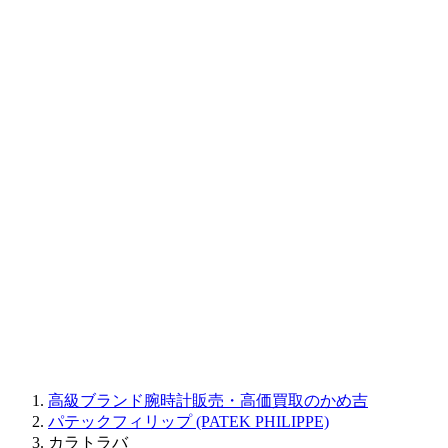
BAUME&MERCIER
RALPH LAUREN
CORUM
CHRONOSWISS
BALL WATCH
Sinn
ROGER DUBUIS
Montblanc
FREDERIQUE CONSTANT
MAURICE LACROIX
ULYSSE NARDIN
JAQUET DROZ
GRAHAM
PARMIGIANI FLEURIER
OTHER BRANDS
JEWELRY
高級ブランド腕時計販売・高価買取のかめ吉
パテックフィリップ (PATEK PHILIPPE)
カラトラバ