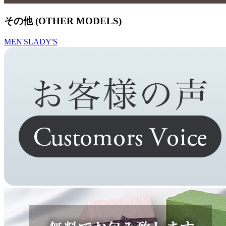
その他 (OTHER MODELS)
MEN'S
LADY'S