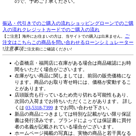
ので、予めご了承ください。
振込・代引きでのご購入の流れ
ショッピングローンでのご購
入の流れ
クレジットカードでのご購入の流れ
ご
【ご注意】海外にお住まいの方は、当サイトでの購入は出来ません。
注文はこちら
この商品を問い合わせる
ローンシミュレーター
!
注意事項
ご注文前にご確認ください!
心斎橋店・福岡店に在庫がある場合は商品確認にお時
間をいただく場合がございます。
在庫がない商品に関しましては、前回の販売価格にな
ります。商品のお取り寄せ時には、価格が変動するこ
とがあります。
店頭販売も行っているため売り切れる可能性もあり、
次回の入荷までお待ちいただくことがあります。 詳し
くは
03-5318-7399
までお問い合わせ下さい。
新品の商品につきましては特別な記載がない限り保証
書は発行済みです。ブランドによっては保証書に買付
者の名義が記載されている場合がございます。
ホームページ掲載の写真は、実物の商品と若干異なる