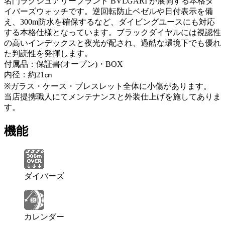
名門ラグジュアリーブランド BVLGARI が展開する本格ダ
イバーズウォッチです。逆回転防止ベゼルや日付表示を備
え、300m防水を確保するなど、ダイビングユースにも対応
する本格仕様となっています。ブラックダイヤルには視認性
の高いインデックスと夜光が配され、過酷な環境下でも優れ
た判読性を発揮します。
付属品：保証書(オープン)・BOX
内径：約21㎝
※ガラス・ケース・ブレスレット全体に小傷があります。
当店提携職人にてメンテナンスと外装仕上げを施してありま
す。
機能
ダイバーズ
カレンダー