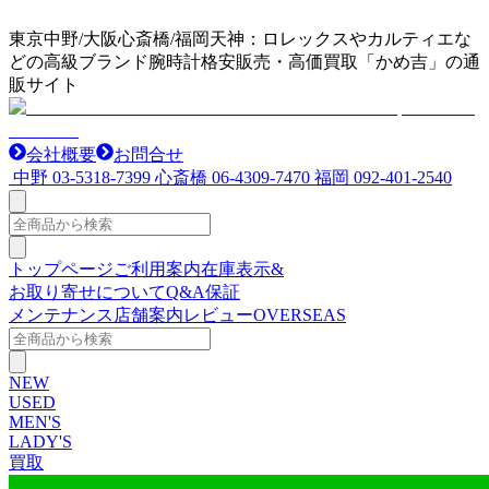
東京中野/大阪心斎橋/福岡天神：ロレックスやカルティエな
どの高級ブランド腕時計格安販売・高価買取「かめ吉」の通
販サイト
会社概要
お問合せ
中野
03-5318-7399
心斎橋
06-4309-7470
福岡
092-401-2540
トップページ
ご利用案内
在庫表示&
お取り寄せについて
Q&A
保証
メンテナンス
店舗案内
レビュー
OVERSEAS
NEW
USED
MEN'S
LADY'S
買取