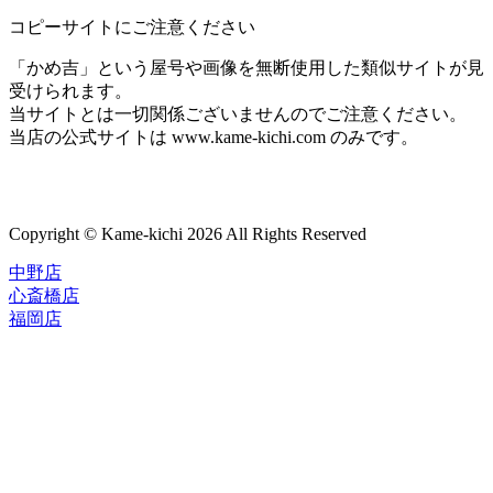
コピーサイトにご注意ください
「かめ吉」という屋号や画像を無断使用した類似サイトが見
受けられます。
当サイトとは一切関係ございませんのでご注意ください。
当店の公式サイトは www.kame-kichi.com のみです。
Copyright © Kame-kichi 2026 All Rights Reserved
中野店
心斎橋店
福岡店
トップページ
ブランド一覧
ROLEX
ご利用案内
TUDOR
中古品のススメ
OMEGA
在庫表示&お取り寄せについて
CARTIER