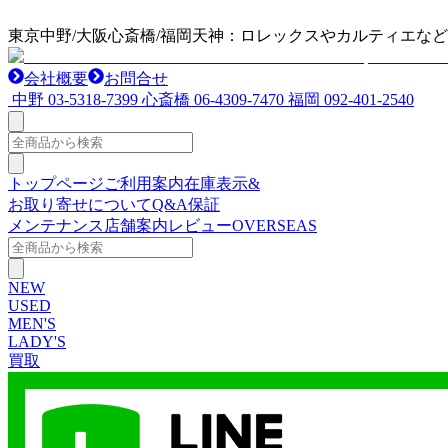
東京中野/大阪心斎橋/福岡天神：ロレックスやカルティエな
会社概要
お問合せ
中野
03-5318-7399
心斎橋
06-4309-7470
福岡
092-401-2540
トップページ
ご利用案内
在庫表示&
お取り寄せについて
Q&A
保証
メンテナンス
店舗案内
レビュー
OVERSEAS
NEW
USED
MEN'S
LADY'S
買取