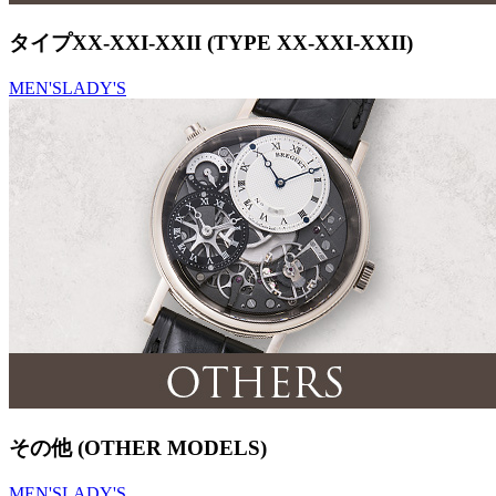
タイプXX-XXI-XXII (TYPE XX-XXI-XXII)
MEN'S
LADY'S
その他 (OTHER MODELS)
MEN'S
LADY'S