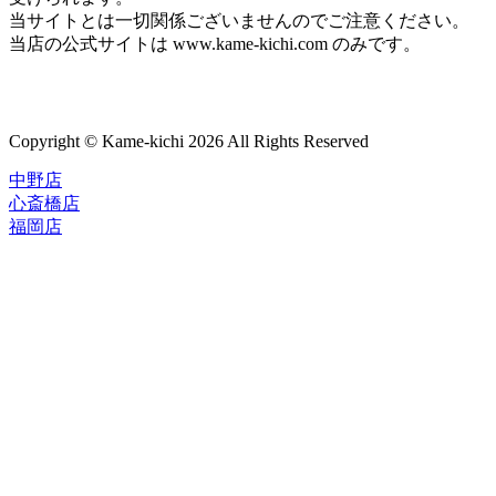
当サイトとは一切関係ございませんのでご注意ください。
当店の公式サイトは www.kame-kichi.com のみです。
Copyright © Kame-kichi 2026 All Rights Reserved
中野店
心斎橋店
福岡店
トップページ
ブランド一覧
ROLEX
ご利用案内
TUDOR
中古品のススメ
OMEGA
在庫表示&お取り寄せについて
CARTIER
Q&A
PATEK PHILIPPE
保証・メンテナンス
AUDEMARS PIGUET
A.LANGE&SOHNE
店舗案内
GLASHUTTE ORIGINAL
中野本店