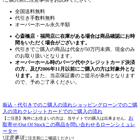
全国送料無料
代引き手数料無料
オーバーホール永久半額
心斎橋店・福岡店に在庫がある場合は商品確認にお時
間をいただく場合がございます。
代引きでご購入の商品は代金が50万円未満、現金のみ
のお取り扱いとなります。
オーバーホール時のパーツ代やクレジットカード決済
の方、及び2006年11月以前にご購入の方は対象外とな
ります。
また、当店保証書のご提示が条件となります
ので、予めご了承ください。
振込・代引きでのご購入の流れ
ショッピングローンでのご購
入の流れ
クレジットカードでのご購入の流れ
お
【ご注意】海外にお住まいの方は、当サイトでの購入は出来ません。
取寄せ/Out Of Stock
この商品を問い合わせる
ローンシミュレ
ーター
!
注意事項
ご注文前にご確認ください!