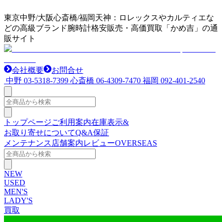
東京中野/大阪心斎橋/福岡天神：ロレックスやカルティエな
どの高級ブランド腕時計格安販売・高価買取「かめ吉」の通
販サイト
会社概要
お問合せ
中野
03-5318-7399
心斎橋
06-4309-7470
福岡
092-401-2540
トップページ
ご利用案内
在庫表示&
お取り寄せについて
Q&A
保証
メンテナンス
店舗案内
レビュー
OVERSEAS
NEW
USED
MEN'S
LADY'S
買取