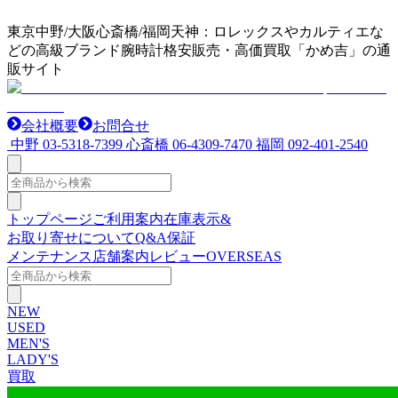
東京中野/大阪心斎橋/福岡天神：ロレックスやカルティエな
どの高級ブランド腕時計格安販売・高価買取「かめ吉」の通
販サイト
会社概要
お問合せ
中野
03-5318-7399
心斎橋
06-4309-7470
福岡
092-401-2540
トップページ
ご利用案内
在庫表示&
お取り寄せについて
Q&A
保証
メンテナンス
店舗案内
レビュー
OVERSEAS
NEW
USED
MEN'S
LADY'S
買取