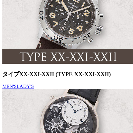
タイプXX-XXI-XXII (TYPE XX-XXI-XXII)
MEN'S
LADY'S