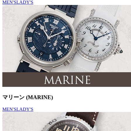
MEN'S
LADY'S
マリーン (MARINE)
MEN'S
LADY'S