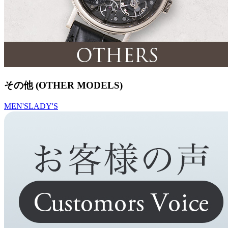
その他 (OTHER MODELS)
MEN'S
LADY'S