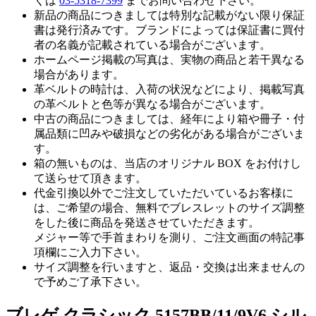
くは
03-5318-7399
までお問い合わせ下さい。
新品の商品につきましては特別な記載がない限り保証
書は発行済みです。ブランドによっては保証書に買付
者の名義が記載されている場合がございます。
ホームページ掲載の写真は、実物の商品と若干異なる
場合があります。
革ベルトの時計は、入荷の状況などにより、掲載写真
の革ベルトと色等が異なる場合がございます。
中古の商品につきましては、経年により箱や冊子・付
属品類に凹みや破損などの劣化がある場合がございま
す。
箱の無いものは、当店のオリジナル BOX をお付けし
て送らせて頂きます。
代金引換以外でご注文していただいているお客様に
は、ご希望の場合、無料でブレスレットのサイズ調整
をした後に商品を発送させていただきます。
メジャー等で手首まわりを測り、ご注文画面の特記事
項欄にご入力下さい。
サイズ調整を行いますと、返品・交換は出来ませんの
で予めご了承下さい。
ブレゲ クラシック 5157BB/11/9V6 シル