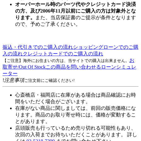
オーバーホール時のパーツ代やクレジットカード決済
の方、及び2006年11月以前にご購入の方は対象外とな
ります。
また、当店保証書のご提示が条件となります
ので、予めご了承ください。
振込・代引きでのご購入の流れ
ショッピングローンでのご購
入の流れ
クレジットカードでのご購入の流れ
お
【ご注意】海外にお住まいの方は、当サイトでの購入は出来ません。
取寄せ/Out Of Stock
この商品を問い合わせる
ローンシミュレ
ーター
!
注意事項
ご注文前にご確認ください!
心斎橋店・福岡店に在庫がある場合は商品確認にお時
間をいただく場合がございます。
在庫がない商品に関しましては、前回の販売価格にな
ります。商品のお取り寄せ時には、価格が変動するこ
とがあります。
店頭販売も行っているため売り切れる可能性もあり、
次回の入荷までお待ちいただくことがあります。 詳し