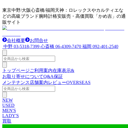
東京中野/大阪心斎橋/福岡天神：ロレックスやカルティエな
どの高級ブランド腕時計格安販売・高価買取「かめ吉」の通
販サイト
会社概要
お問合せ
中野
03-5318-7399
心斎橋
06-4309-7470
福岡
092-401-2540
トップページ
ご利用案内
在庫表示&
お取り寄せについて
Q&A
保証
メンテナンス
店舗案内
レビュー
OVERSEAS
NEW
USED
MEN'S
LADY'S
買取