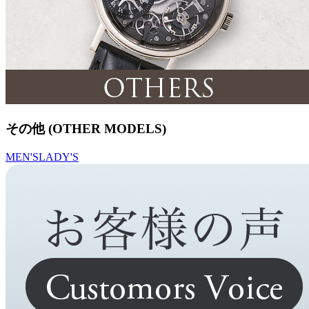
その他 (OTHER MODELS)
MEN'S
LADY'S