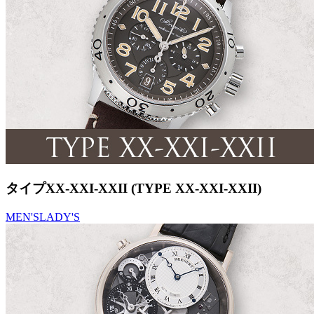
タイプXX-XXI-XXII (TYPE XX-XXI-XXII)
MEN'S
LADY'S