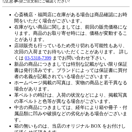
!
注意事項
ご注文前にご確認ください!
心斎橋店・福岡店に在庫がある場合は商品確認にお時
間をいただく場合がございます。
在庫がない商品に関しましては、前回の販売価格にな
ります。商品のお取り寄せ時には、価格が変動するこ
とがあります。
店頭販売も行っているため売り切れる可能性もあり、
次回の入荷までお待ちいただくことがあります。 詳し
くは
03-5318-7399
までお問い合わせ下さい。
新品の商品につきましては特別な記載がない限り保証
書は発行済みです。ブランドによっては保証書に買付
者の名義が記載されている場合がございます。
ホームページ掲載の写真は、実物の商品と若干異なる
場合があります。
革ベルトの時計は、入荷の状況などにより、掲載写真
の革ベルトと色等が異なる場合がございます。
中古の商品につきましては、経年により箱や冊子・付
属品類に凹みや破損などの劣化がある場合がございま
す。
箱の無いものは、当店のオリジナル BOX をお付けし