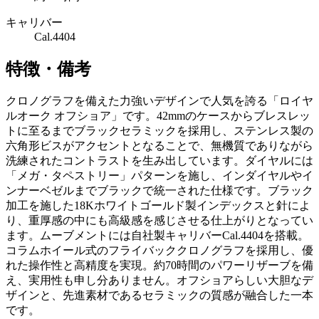
キャリバー
Cal.4404
特徴・備考
クロノグラフを備えた力強いデザインで人気を誇る「ロイヤ
ルオーク オフショア」です。42mmのケースからブレスレッ
トに至るまでブラックセラミックを採用し、ステンレス製の
六角形ビスがアクセントとなることで、無機質でありながら
洗練されたコントラストを生み出しています。ダイヤルには
「メガ・タペストリー」パターンを施し、インダイヤルやイ
ンナーベゼルまでブラックで統一された仕様です。ブラック
加工を施した18Kホワイトゴールド製インデックスと針によ
り、重厚感の中にも高級感を感じさせる仕上がりとなってい
ます。ムーブメントには自社製キャリバーCal.4404を搭載。
コラムホイール式のフライバッククロノグラフを採用し、優
れた操作性と高精度を実現。約70時間のパワーリザーブを備
え、実用性も申し分ありません。オフショアらしい大胆なデ
ザインと、先進素材であるセラミックの質感が融合した一本
です。