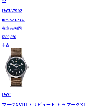
ヤ
IW387902
Item No.
62337
在庫有/福岡
¥899,850
中古
IWC
マークXVIII トリビュート トゥ マークXI