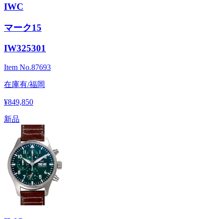
IWC
マーク15
IW325301
Item No.
87693
在庫有/福岡
¥849,850
新品