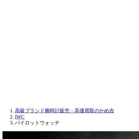
CORUM
CHRONOSWISS
BALL WATCH
Sinn
ROGER DUBUIS
Montblanc
FREDERIQUE CONSTANT
MAURICE LACROIX
ULYSSE NARDIN
JAQUET DROZ
GRAHAM
PARMIGIANI FLEURIER
OTHER BRANDS
JEWELRY
高級ブランド腕時計販売・高価買取のかめ吉
IWC
パイロットウォッチ