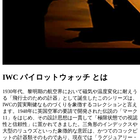
IWC パイロットウォッチ とは
1930年代、黎明期の航空界において磁気や温度変化に耐えう
る「飛行士のための計器」として誕生したこのシリーズは、
IWCの質実剛健なものづくりを象徴するコレクションと言え
ます。1948年に英国空軍の要請で開発された伝説の「マーク
11」をはじめ、その設計思想は一貫して「極限状態での視認
性と信頼性」に置かれてきました。三角形のインデックスや
大型のリュウズといった象徴的な意匠は、かつてのコックピ
ットの計器類そのものであり、現在では「ラグジュアリー・