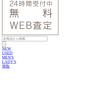
NEW
USED
MEN'S
LADY'S
買取
ROLEX
ブランドから探す
ブランドから探す
TUDOR
OMEGA
CARTIER
PATEK PHILIPPE
AUDEMARS PIGUET
A.LANGE&SOHNE
GLASHUTTE ORIGINAL