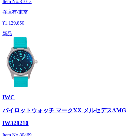
Item No.
81013
在庫有/東京
¥1,129,850
新品
IWC
パイロットウォッチ マークXX メルセデスAMG
IW328210
Item No.
80469