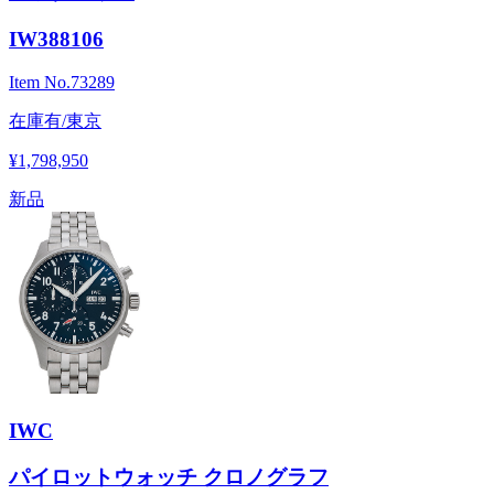
IW388106
Item No.
73289
在庫有/東京
¥1,798,950
新品
IWC
パイロットウォッチ クロノグラフ