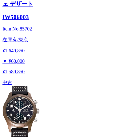
ェ デザート
IW506003
Item No.
85702
在庫有/東京
¥1,649,850
▼
¥60,000
¥1,589,850
中古