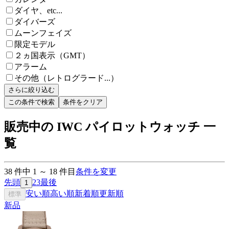
ダイヤ、etc...
ダイバーズ
ムーンフェイズ
限定モデル
２ヵ国表示（GMT）
アラーム
その他（レトログラード...）
さらに絞り込む
この条件で検索
条件をクリア
販売中の IWC パイロットウォッチ 一
覧
38
件中
1
～
18
件目
条件を変更
先頭
2
3
最後
1
安い順
高い順
新着順
更新順
標準
新品