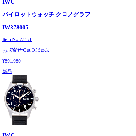
IWC
パイロットウォッチ クロノグラフ
IW378005
Item No.
77451
お取寄せ/Out Of Stock
¥891,980
新品
IWC