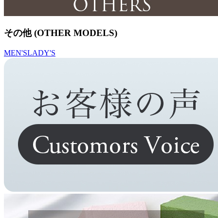
その他 (OTHER MODELS)
MEN'S
LADY'S