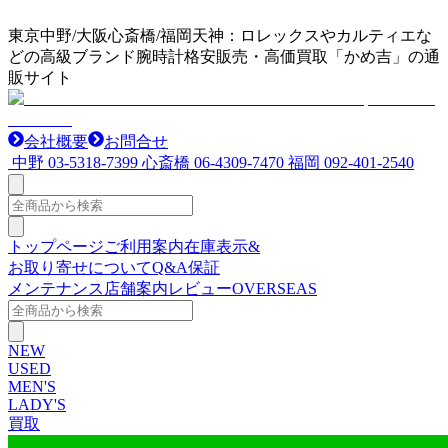
東京中野/大阪心斎橋/福岡天神：ロレックスやカルティエな
どの高級ブランド腕時計格安販売・高価買取「かめ吉」の通
販サイト
会社概要
お問合せ
中野
03-5318-7399
心斎橋
06-4309-7470
福岡
092-401-2540
トップページ
ご利用案内
在庫表示&
お取り寄せについて
Q&A
保証
メンテナンス
店舗案内
レビュー
OVERSEAS
NEW
USED
MEN'S
LADY'S
買取