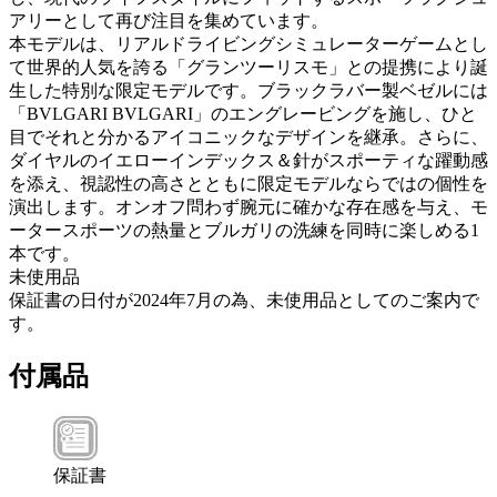
アリーとして再び注目を集めています。
本モデルは、リアルドライビングシミュレーターゲームとし
て世界的人気を誇る「グランツーリスモ」との提携により誕
生した特別な限定モデルです。ブラックラバー製ベゼルには
「BVLGARI BVLGARI」のエングレービングを施し、ひと
目でそれと分かるアイコニックなデザインを継承。さらに、
ダイヤルのイエローインデックス＆針がスポーティな躍動感
を添え、視認性の高さとともに限定モデルならではの個性を
演出します。オンオフ問わず腕元に確かな存在感を与え、モ
ータースポーツの熱量とブルガリの洗練を同時に楽しめる1
本です。
未使用品
保証書の日付が2024年7月の為、未使用品としてのご案内で
す。
付属品
保証書