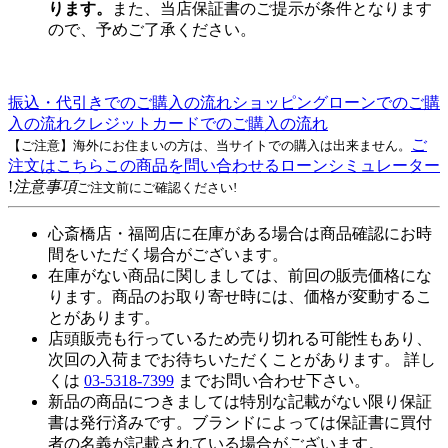
ります。
また、当店保証書のご提示が条件となります
ので、予めご了承ください。
振込・代引きでのご購入の流れ
ショッピングローンでのご購
入の流れ
クレジットカードでのご購入の流れ
ご
【ご注意】海外にお住まいの方は、当サイトでの購入は出来ません。
注文はこちら
この商品を問い合わせる
ローンシミュレーター
!
注意事項
ご注文前にご確認ください!
心斎橋店・福岡店に在庫がある場合は商品確認にお時
間をいただく場合がございます。
在庫がない商品に関しましては、前回の販売価格にな
ります。商品のお取り寄せ時には、価格が変動するこ
とがあります。
店頭販売も行っているため売り切れる可能性もあり、
次回の入荷までお待ちいただくことがあります。 詳し
くは
03-5318-7399
までお問い合わせ下さい。
新品の商品につきましては特別な記載がない限り保証
書は発行済みです。ブランドによっては保証書に買付
者の名義が記載されている場合がございます。