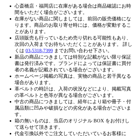
心斎橋店・福岡店に在庫がある場合は商品確認にお時
間をいただく場合がございます。
在庫がない商品に関しましては、前回の販売価格にな
ります。商品のお取り寄せ時には、価格が変動するこ
とがあります。
店頭販売も行っているため売り切れる可能性もあり、
次回の入荷までお待ちいただくことがあります。 詳し
くは
03-5318-7399
までお問い合わせ下さい。
新品の商品につきましては特別な記載がない限り保証
書は発行済みです。ブランドによっては保証書に買付
者の名義が記載されている場合がございます。
ホームページ掲載の写真は、実物の商品と若干異なる
場合があります。
革ベルトの時計は、入荷の状況などにより、掲載写真
の革ベルトと色等が異なる場合がございます。
中古の商品につきましては、経年により箱や冊子・付
属品類に凹みや破損などの劣化がある場合がございま
す。
箱の無いものは、当店のオリジナル BOX をお付けし
て送らせて頂きます。
代金引換以外でご注文していただいているお客様に