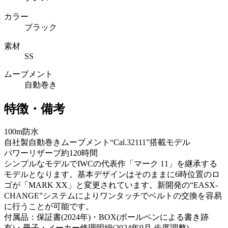
カラー
ブラック
素材
SS
ムーブメント
自動巻き
特徴・備考
100m防水
自社製自動巻きムーブメント“Cal.32111”搭載モデル
パワーリザーブ約120時間
シンプルなモデルでIWCの代表作「マーク 11」を継承する
モデルとなります。基本デザインはそのままに6時位置のロ
ゴが「MARK XX」と変更されています。新開発の“EASX-
CHANGE”システムによりワンタッチでベルトの交換を容易
に行うことが可能です。
付属品：保証書(2024年)・BOX(ボールペンによる書き跡
有)・冊子・メーカー修理明細(2024年9月 歩度調整)