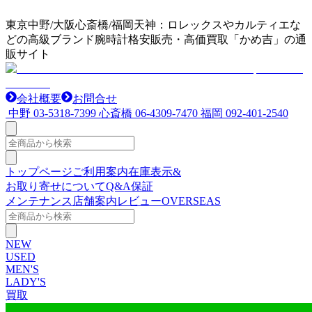
東京中野/大阪心斎橋/福岡天神：ロレックスやカルティエな
どの高級ブランド腕時計格安販売・高価買取「かめ吉」の通
販サイト
会社概要
お問合せ
中野
03-5318-7399
心斎橋
06-4309-7470
福岡
092-401-2540
トップページ
ご利用案内
在庫表示&
お取り寄せについて
Q&A
保証
メンテナンス
店舗案内
レビュー
OVERSEAS
NEW
USED
MEN'S
LADY'S
買取