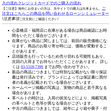
入の流れ
クレジットカードでのご購入の流れ
ご
【ご注意】海外にお住まいの方は、当サイトでの購入は出来ません。
注文はこちら
この商品を問い合わせる
ローンシミュレーター
!
注意事項
ご注文前にご確認ください!
心斎橋店・福岡店に在庫がある場合は商品確認にお時
間をいただく場合がございます。
在庫がない商品に関しましては、前回の販売価格にな
ります。商品のお取り寄せ時には、価格が変動するこ
とがあります。
店頭販売も行っているため売り切れる可能性もあり、
次回の入荷までお待ちいただくことがあります。 詳し
くは
03-5318-7399
までお問い合わせ下さい。
新品の商品につきましては特別な記載がない限り保証
書は発行済みです。ブランドによっては保証書に買付
者の名義が記載されている場合がございます。
ホームページ掲載の写真は、実物の商品と若干異なる
場合があります。
革ベルトの時計は、入荷の状況などにより、掲載写真
の革ベルトと色等が異なる場合がございます。
中古の商品につきましては、経年により箱や冊子・付