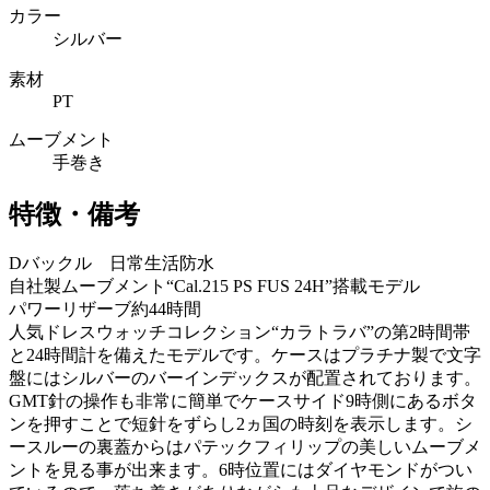
カラー
シルバー
素材
PT
ムーブメント
手巻き
特徴・備考
Dバックル 日常生活防水
自社製ムーブメント“Cal.215 PS FUS 24H”搭載モデル
パワーリザーブ約44時間
人気ドレスウォッチコレクション“カラトラバ”の第2時間帯
と24時間計を備えたモデルです。ケースはプラチナ製で文字
盤にはシルバーのバーインデックスが配置されております。
GMT針の操作も非常に簡単でケースサイド9時側にあるボタ
ンを押すことで短針をずらし2ヵ国の時刻を表示します。シ
ースルーの裏蓋からはパテックフィリップの美しいムーブメ
ントを見る事が出来ます。6時位置にはダイヤモンドがつい