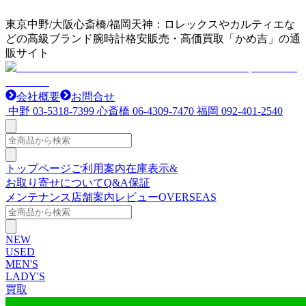
東京中野/大阪心斎橋/福岡天神：ロレックスやカルティエな
どの高級ブランド腕時計格安販売・高価買取「かめ吉」の通
販サイト
会社概要
お問合せ
中野
03-5318-7399
心斎橋
06-4309-7470
福岡
092-401-2540
トップページ
ご利用案内
在庫表示&
お取り寄せについて
Q&A
保証
メンテナンス
店舗案内
レビュー
OVERSEAS
NEW
USED
MEN'S
LADY'S
買取