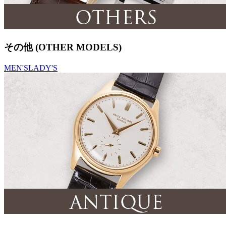
その他 (OTHER MODELS)
MEN'S
LADY'S