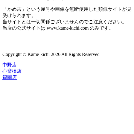
「かめ吉」という屋号や画像を無断使用した類似サイトが見
受けられます。
当サイトとは一切関係ございませんのでご注意ください。
当店の公式サイトは www.kame-kichi.com のみです。
Copyright © Kame-kichi 2026 All Rights Reserved
中野店
心斎橋店
福岡店
トップページ
ブランド一覧
ROLEX
ご利用案内
TUDOR
中古品のススメ
OMEGA
在庫表示&お取り寄せについて
CARTIER
Q&A
PATEK PHILIPPE
保証・メンテナンス