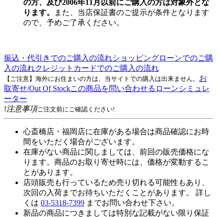
の方、及び2006年11月以前にご購入の方は対象外とな
ります。
また、当店保証書のご提示が条件となります
ので、予めご了承ください。
振込・代引きでのご購入の流れ
ショッピングローンでのご購
入の流れ
クレジットカードでのご購入の流れ
お
【ご注意】海外にお住まいの方は、当サイトでの購入は出来ません。
取寄せ/Out Of Stock
この商品を問い合わせる
ローンシミュレ
ーター
!
注意事項
ご注文前にご確認ください!
心斎橋店・福岡店に在庫がある場合は商品確認にお時
間をいただく場合がございます。
在庫がない商品に関しましては、前回の販売価格にな
ります。商品のお取り寄せ時には、価格が変動するこ
とがあります。
店頭販売も行っているため売り切れる可能性もあり、
次回の入荷までお待ちいただくことがあります。 詳し
くは
03-5318-7399
までお問い合わせ下さい。
新品の商品につきましては特別な記載がない限り保証