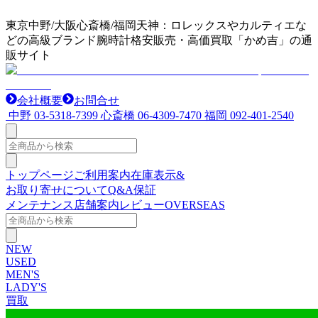
東京中野/大阪心斎橋/福岡天神：ロレックスやカルティエな
どの高級ブランド腕時計格安販売・高価買取「かめ吉」の通
販サイト
会社概要
お問合せ
中野
03-5318-7399
心斎橋
06-4309-7470
福岡
092-401-2540
トップページ
ご利用案内
在庫表示&
お取り寄せについて
Q&A
保証
メンテナンス
店舗案内
レビュー
OVERSEAS
NEW
USED
MEN'S
LADY'S
買取