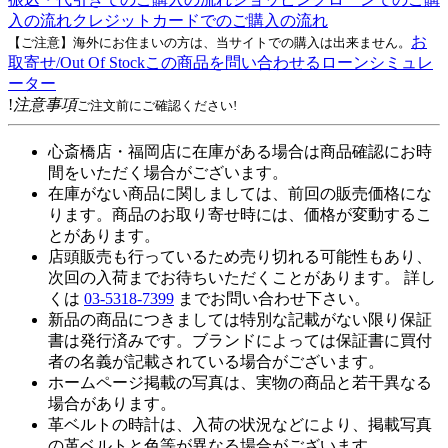
入の流れ
クレジットカードでのご購入の流れ
お
【ご注意】海外にお住まいの方は、当サイトでの購入は出来ません。
取寄せ/Out Of Stock
この商品を問い合わせる
ローンシミュレ
ーター
!
注意事項
ご注文前にご確認ください!
心斎橋店・福岡店に在庫がある場合は商品確認にお時
間をいただく場合がございます。
在庫がない商品に関しましては、前回の販売価格にな
ります。商品のお取り寄せ時には、価格が変動するこ
とがあります。
店頭販売も行っているため売り切れる可能性もあり、
次回の入荷までお待ちいただくことがあります。 詳し
くは
03-5318-7399
までお問い合わせ下さい。
新品の商品につきましては特別な記載がない限り保証
書は発行済みです。ブランドによっては保証書に買付
者の名義が記載されている場合がございます。
ホームページ掲載の写真は、実物の商品と若干異なる
場合があります。
革ベルトの時計は、入荷の状況などにより、掲載写真
の革ベルトと色等が異なる場合がございます。