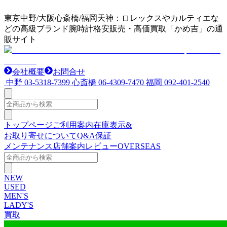
東京中野/大阪心斎橋/福岡天神：ロレックスやカルティエな
どの高級ブランド腕時計格安販売・高価買取「かめ吉」の通
販サイト
会社概要
お問合せ
中野
03-5318-7399
心斎橋
06-4309-7470
福岡
092-401-2540
トップページ
ご利用案内
在庫表示&
お取り寄せについて
Q&A
保証
メンテナンス
店舗案内
レビュー
OVERSEAS
NEW
USED
MEN'S
LADY'S
買取