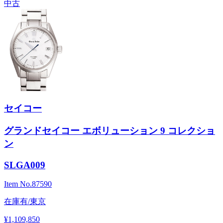
中古
セイコー
グランドセイコー エボリューション 9 コレクショ
ン
SLGA009
Item No.
87590
在庫有/東京
¥1,109,850