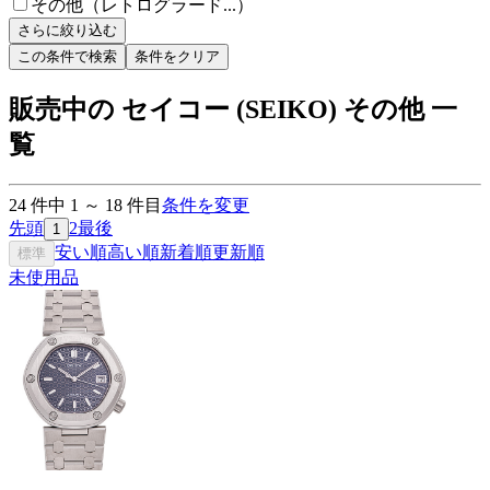
その他（レトログラード...）
さらに絞り込む
この条件で検索
条件をクリア
販売中の セイコー (SEIKO) その他 一
覧
24
件中
1
～
18
件目
条件を変更
先頭
2
最後
1
安い順
高い順
新着順
更新順
標準
未使用品