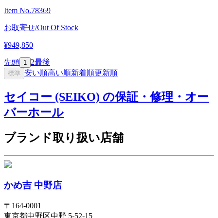
Item No.
78369
お取寄せ/Out Of Stock
¥949,850
先頭
2
最後
1
安い順
高い順
新着順
更新順
標準
セイコー (SEIKO) の保証・修理・オー
バーホール
ブランド取り扱い店舗
かめ吉 中野店
〒
164-0001
東京都
中野区
中野 5-52-15