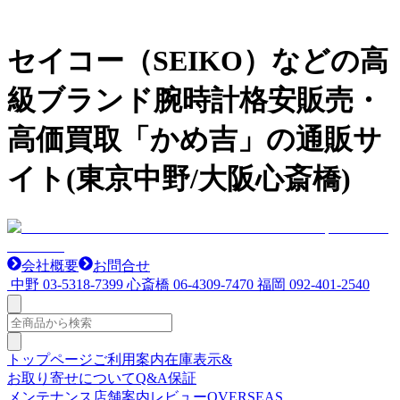
セイコー（SEIKO）などの高
級ブランド腕時計格安販売・
高価買取「かめ吉」の通販サ
イト(東京中野/大阪心斎橋)
会社概要
お問合せ
中野
03-5318-7399
心斎橋
06-4309-7470
福岡
092-401-2540
トップページ
ご利用案内
在庫表示&
お取り寄せについて
Q&A
保証
メンテナンス
店舗案内
レビュー
OVERSEAS