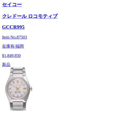
セイコー
クレドール ロコモティブ
GCCR995
Item No.
87503
在庫有/福岡
¥1,849,850
新品