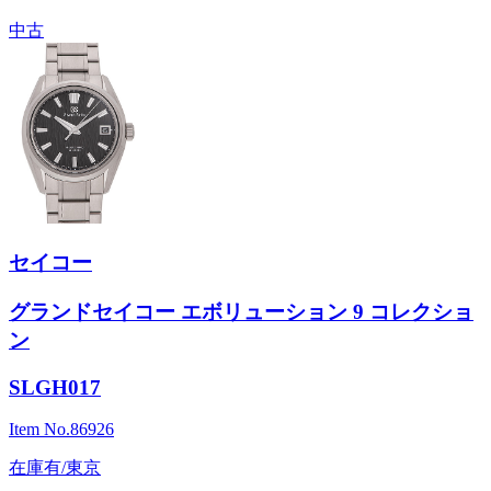
中古
セイコー
グランドセイコー エボリューション 9 コレクショ
ン
SLGH017
Item No.
86926
在庫有/東京