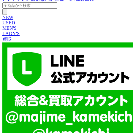
NEW
USED
MEN'S
LADY'S
買取