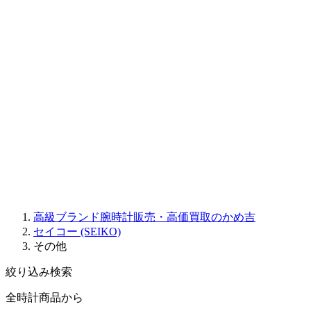
Sinn
ROGER DUBUIS
Montblanc
FREDERIQUE CONSTANT
MAURICE LACROIX
ULYSSE NARDIN
JAQUET DROZ
GRAHAM
PARMIGIANI FLEURIER
OTHER BRANDS
JEWELRY
高級ブランド腕時計販売・高価買取のかめ吉
セイコー (SEIKO)
その他
絞り込み検索
全時計商品から