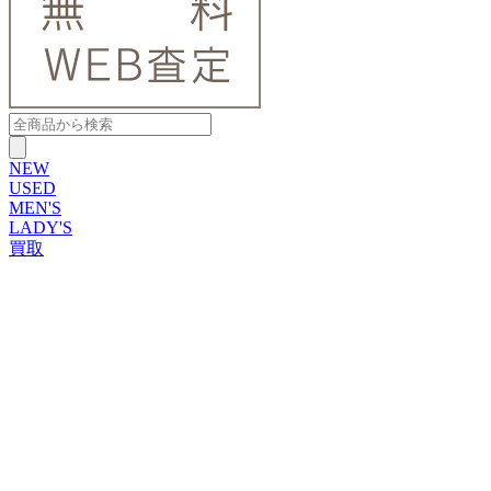
NEW
USED
MEN'S
LADY'S
買取
ROLEX
ブランドから探す
ブランドから探す
TUDOR
OMEGA
CARTIER
PATEK PHILIPPE
AUDEMARS PIGUET
A.LANGE&SOHNE
GLASHUTTE ORIGINAL
VACHERON CONSTANTIN
BREGUET
JAEGER-LECOULTRE