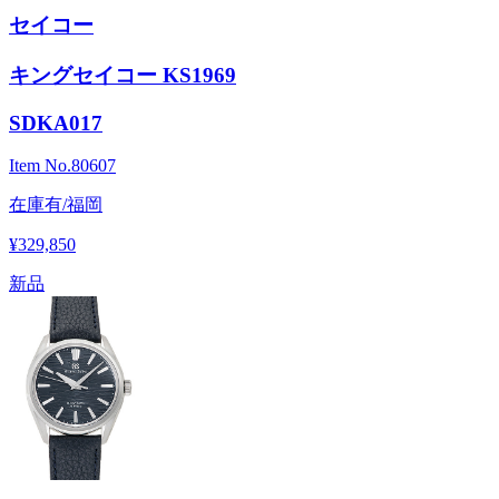
セイコー
キングセイコー KS1969
SDKA017
Item No.
80607
在庫有/福岡
¥329,850
新品