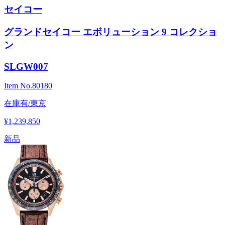
セイコー
グランドセイコー エボリューション 9 コレクショ
ン
SLGW007
Item No.
80180
在庫有/東京
¥1,239,850
新品