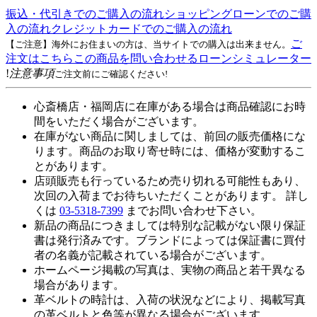
振込・代引きでのご購入の流れ
ショッピングローンでのご購
入の流れ
クレジットカードでのご購入の流れ
ご
【ご注意】海外にお住まいの方は、当サイトでの購入は出来ません。
注文はこちら
この商品を問い合わせる
ローンシミュレーター
!
注意事項
ご注文前にご確認ください!
心斎橋店・福岡店に在庫がある場合は商品確認にお時
間をいただく場合がございます。
在庫がない商品に関しましては、前回の販売価格にな
ります。商品のお取り寄せ時には、価格が変動するこ
とがあります。
店頭販売も行っているため売り切れる可能性もあり、
次回の入荷までお待ちいただくことがあります。 詳し
くは
03-5318-7399
までお問い合わせ下さい。
新品の商品につきましては特別な記載がない限り保証
書は発行済みです。ブランドによっては保証書に買付
者の名義が記載されている場合がございます。
ホームページ掲載の写真は、実物の商品と若干異なる
場合があります。
革ベルトの時計は、入荷の状況などにより、掲載写真
の革ベルトと色等が異なる場合がございます。