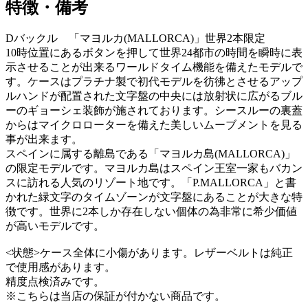
特徴・備考
Dバックル 「マヨルカ(MALLORCA)」世界2本限定
10時位置にあるボタンを押して世界24都市の時間を瞬時に表
示させることが出来るワールドタイム機能を備えたモデルで
す。ケースはプラチナ製で初代モデルを彷彿とさせるアップ
ルハンドが配置された文字盤の中央には放射状に広がるブル
ーのギョーシェ装飾が施されております。シースルーの裏蓋
からはマイクロローターを備えた美しいムーブメントを見る
事が出来ます。
スペインに属する離島である「マヨルカ島(MALLORCA)」
の限定モデルです。マヨルカ島はスペイン王室一家もバカン
スに訪れる人気のリゾート地です。「P.MALLORCA」と書
かれた緑文字のタイムゾーンが文字盤にあることが大きな特
徴です。世界に2本しか存在しない個体の為非常に希少価値
が高いモデルです。
<状態>ケース全体に小傷があります。レザーベルトは純正
で使用感があります。
精度点検済みです。
※こちらは当店の保証が付かない商品です。