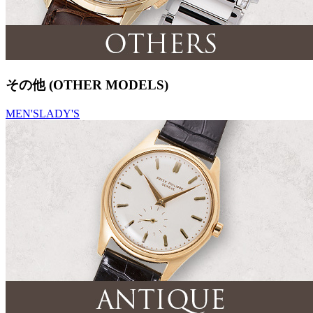
その他 (OTHER MODELS)
MEN'S
LADY'S