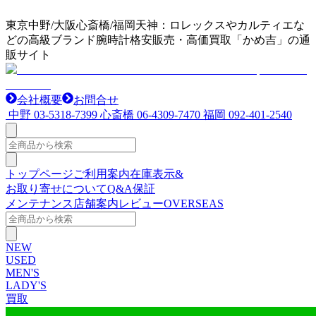
東京中野/大阪心斎橋/福岡天神：ロレックスやカルティエな
どの高級ブランド腕時計格安販売・高価買取「かめ吉」の通
販サイト
会社概要
お問合せ
中野
03-5318-7399
心斎橋
06-4309-7470
福岡
092-401-2540
トップページ
ご利用案内
在庫表示&
お取り寄せについて
Q&A
保証
メンテナンス
店舗案内
レビュー
OVERSEAS
NEW
USED
MEN'S
LADY'S
買取