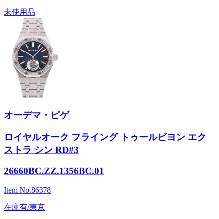
未使用品
オーデマ・ピゲ
ロイヤルオーク フライング トゥールビヨン エク
ストラ シン RD#3
26660BC.ZZ.1356BC.01
Item No.
86378
在庫有/東京