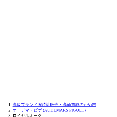
BAUME&MERCIER
RALPH LAUREN
CORUM
CHRONOSWISS
BALL WATCH
Sinn
ROGER DUBUIS
Montblanc
FREDERIQUE CONSTANT
MAURICE LACROIX
ULYSSE NARDIN
JAQUET DROZ
GRAHAM
PARMIGIANI FLEURIER
OTHER BRANDS
JEWELRY
高級ブランド腕時計販売・高価買取のかめ吉
オーデマ・ピゲ (AUDEMARS PIGUET)
ロイヤルオーク