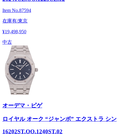
Item No.
87594
在庫有/東京
¥19,498,950
中古
オーデマ・ピゲ
ロイヤル オーク “ジャンボ” エクストラ シン
16202ST.OO.1240ST.02