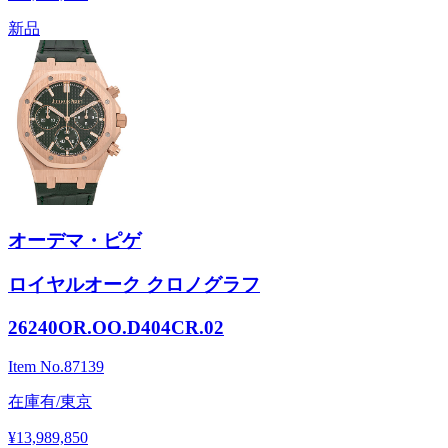
新品
オーデマ・ピゲ
ロイヤルオーク クロノグラフ
26240OR.OO.D404CR.02
Item No.
87139
在庫有/東京
¥13,989,850