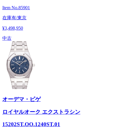
Item No.
85901
在庫有/東京
¥3,498,950
中古
オーデマ・ピゲ
ロイヤルオーク エクストラシン
15202ST.OO.1240ST.01