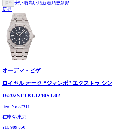
安い順
高い順
新着順
更新順
標準
新品
オーデマ・ピゲ
ロイヤル オーク “ジャンボ” エクストラ シン
16202ST.OO.1240ST.02
Item No.
87311
在庫有/東京
¥16,989,850