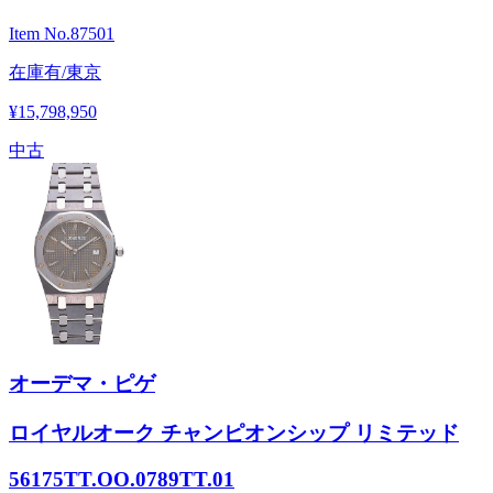
Item No.
87501
在庫有/東京
¥15,798,950
中古
オーデマ・ピゲ
ロイヤルオーク チャンピオンシップ リミテッド
56175TT.OO.0789TT.01