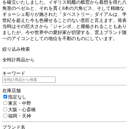
を確立いたしました。イギリス戦艦の舷窓から着想を得た八
角形のベゼルと、それを貫く8本の六角ビス、そして精緻な
ギョーシェ彫りが施された「タペストリー」ダイアルは、半
世紀を超えた今も色褪せることのない意匠と言えます。発表
当時はその巨大さから「ジャンボ」と揶揄されることもあり
ましたが、今や世界中の愛好家が切望する、雲上ブランド随
一のアイコンとしての地位を不動のものにしています。
絞り込み検索
全時計商品から
キーワード
在庫店舗
指定なし
東京・中野
大阪・心斎橋
福岡・天神
ブランド名