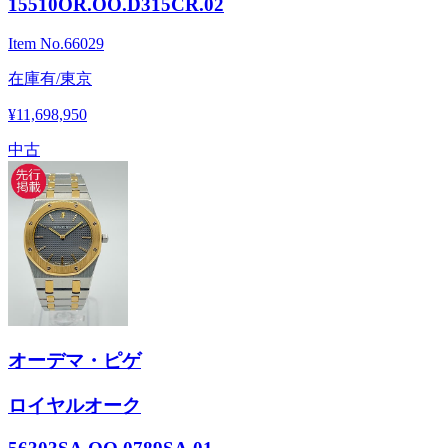
15510OR.OO.D315CR.02
Item No.
66029
在庫有/東京
¥11,698,950
中古
オーデマ・ピゲ
ロイヤルオーク