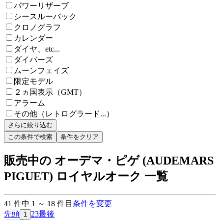
パワーリザーブ
シースルーバック
クロノグラフ
カレンダー
ダイヤ、etc...
ダイバーズ
ムーンフェイズ
限定モデル
２ヵ国表示（GMT）
アラーム
その他（レトログラード...）
さらに絞り込む
この条件で検索
条件をクリア
販売中の オーデマ・ピゲ (AUDEMARS
PIGUET) ロイヤルオーク 一覧
41
件中
1
～
18
件目
条件を変更
先頭
2
3
最後
1