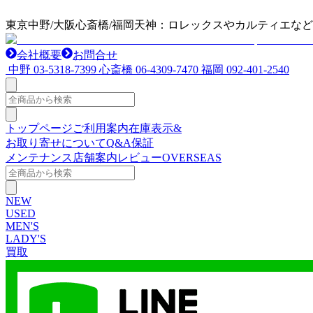
東京中野/大阪心斎橋/福岡天神：ロレックスやカルティエな
会社概要
お問合せ
中野
03-5318-7399
心斎橋
06-4309-7470
福岡
092-401-2540
トップページ
ご利用案内
在庫表示&
お取り寄せについて
Q&A
保証
メンテナンス
店舗案内
レビュー
OVERSEAS
NEW
USED
MEN'S
LADY'S
買取