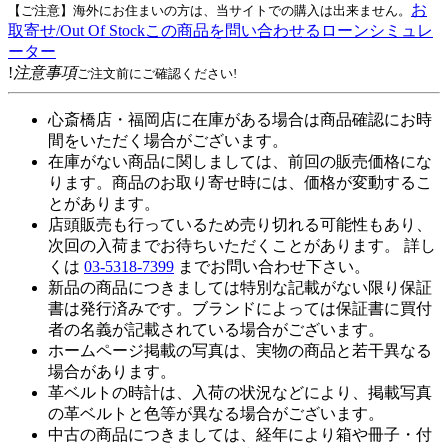
お
【ご注意】海外にお住まいの方は、当サイトでの購入は出来ません。
取寄せ/Out Of Stock
この商品を問い合わせる
ローンシミュレ
ーター
!
注意事項
ご注文前にご確認ください!
心斎橋店・福岡店に在庫がある場合は商品確認にお時
間をいただく場合がございます。
在庫がない商品に関しましては、前回の販売価格にな
ります。商品のお取り寄せ時には、価格が変動するこ
とがあります。
店頭販売も行っているため売り切れる可能性もあり、
次回の入荷までお待ちいただくことがあります。 詳し
くは
03-5318-7399
までお問い合わせ下さい。
新品の商品につきましては特別な記載がない限り保証
書は発行済みです。ブランドによっては保証書に買付
者の名義が記載されている場合がございます。
ホームページ掲載の写真は、実物の商品と若干異なる
場合があります。
革ベルトの時計は、入荷の状況などにより、掲載写真
の革ベルトと色等が異なる場合がございます。
中古の商品につきましては、経年により箱や冊子・付