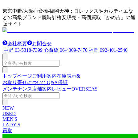
東京中野/大阪心斎橋/福岡天神：ロレックスやカルティエな
どの高級ブランド腕時計格安販売・高価買取「かめ吉」の通
販サイト
会社概要
お問合せ
中野
03-5318-7399
心斎橋
06-4309-7470
福岡
092-401-2540
トップページ
ご利用案内
在庫表示&
お取り寄せについて
Q&A
保証
メンテナンス
店舗案内
レビュー
OVERSEAS
NEW
USED
MEN'S
LADY'S
買取