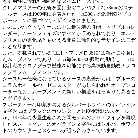
も汎用性に優れた機能的なタイムピースです。
クロノマスターの伝統を受け継ぐコンパクトな38mmのスチ
ールケースは1969年に発表された「A386」の設計図とプロ
ポーションに基づいてデザインされました。
このコンパクトなケースの中に最先端の性能、トリプルカレ
ンダー、ムーンフェイズのすべてが収められており、エル・
プリメロの進化系ともいえる非常に独創的なデザインのモデ
ルとなります。
また、搭載されている"エル・プリメロ3610"は新たに登場し
たムーブメントであり、5Hz(毎時36'000振動)で動作し、1/10
秒計測のクロノグラフ機能を可能にする高振動自動巻きクロ
ノグラフムーブメントです。
シースルー仕様になっているケースの裏蓋からは、ブルーの
コラムホイールや、ゼニススターがあしらわれたオープンロ
ーターなど、ムーブメントの新しい構造をはっきりと見るこ
とができます。
スポーティーな印象を与えるシルバーホワイトのオパライン
文字盤にはブラックのカウンターと1/10秒計測のスケール
が、1970年に少量生産された同モデルのプロトタイプを再現
したスレートグレーのオパライン文字盤にはシルバーホワイ
トのカウンターとスケールが組み合わさっています。