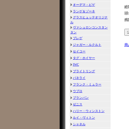
オーデマ・ピゲ
総
ランゲ＆ゾーネ
頭
グラスヒュッテオリジナ
残
ル
ヴァシュロンコンスタン
タン
ブレゲ
商
ジャガー・ルクルト
セイコー
タグ・ホイヤー
IWC
ブライトリング
パネライ
フランク・ミュラー
ウブロ
ブランパン
ゼニス
ハリー・ウィンストン
ルイ・ヴィトン
シャネル