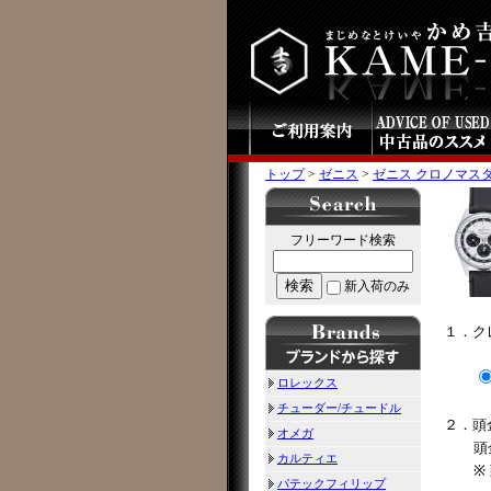
トップ
>
ゼニス
>
ゼニス クロノマスター 
フリーワード検索
検索
新入荷のみ
１．ク
ロレックス
チューダー/チュードル
２．頭
オメガ
頭
カルティエ
※
パテックフィリップ