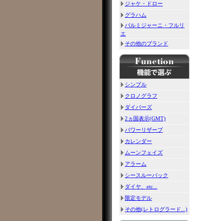
ジャケ・ドロー
グラハム
パルミジャーニ・フルリ
エ
その他のブランド
シンプル
クロノグラフ
ダイバーズ
2ヵ国表示(GMT)
パワーリザーブ
カレンダー
ムーンフェイズ
アラーム
シースルーバック
ダイヤ、etc...
限定モデル
その他(レトログラード...)