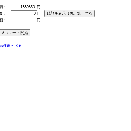
額：
1339850
円
金：
円
額：
円
品詳細へ戻る