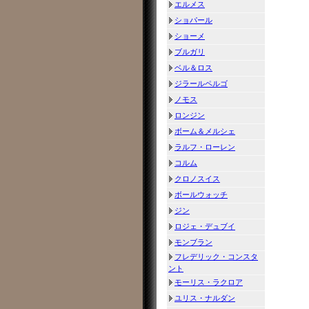
エルメス
ショパール
ショーメ
ブルガリ
ベル＆ロス
ジラールペルゴ
ノモス
ロンジン
ボーム＆メルシェ
ラルフ・ローレン
コルム
クロノスイス
ボールウォッチ
ジン
ロジェ・デュブイ
モンブラン
フレデリック・コンスタ
ント
モーリス・ラクロア
ユリス・ナルダン